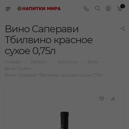
0
Вино Саперави
Тбилвино красное
сухое 0,75л
—
—
—
—
Главная
Каталог
Алкоголь
Вино
—
Вино Грузии
Вино Саперави Тбилвино красное сухое 0,75л