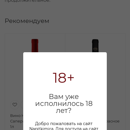
продолжительное.
Рекомендуем
18+
Вам уже
исполнилось 18
лет?
Вино НалиВайн
Вино Алазанская
Саперави красное сухое
долина Мамико красное
Добро пожаловать на сайт
1л
полусладкое 0,75л
Napitkimira. Для доступа на сайт