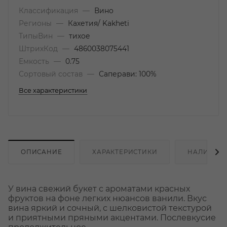
Классификация
—
Вино
Регионы
—
Кахетия/ Kakheti
ТипыВин
—
тихое
ШтрихКод
—
4860038075441
Емкость
—
0.75
Сортовый состав
—
Саперави: 100%
Все характеристики
ОПИСАНИЕ
ХАРАКТЕРИСТИКИ
НАЛИЧИЕ
У вина свежий букет с ароматами красных
фруктов на фоне легких нюансов ванили. Вкус
вина яркий и сочный, с шелковистой текстурой
и приятными пряными акцентами. Послевкусие