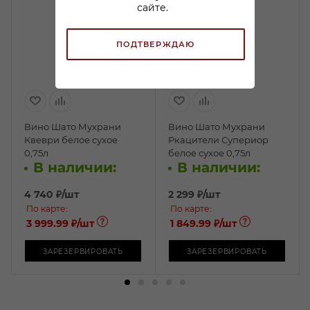
сайте.
ПОДТВЕРЖДАЮ
Вино Шато Мухрани
Вино Шато Мухрани
Квеври белое сухое
Ркацители Супериор
0,75л
белое сухое 0,75л
В наличии:
В наличии:
4 740
₽
/шт
2 299
₽
/шт
По карте:
По карте:
3 999.99 ₽
/шт
1 849.99 ₽
/шт
ЗАРЕЗЕРВИРОВАТЬ
ЗАРЕЗЕРВИРОВАТЬ