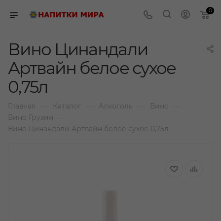
0
Вино Цинандали
Артвайн белое сухое
0,75л
—
—
—
—
Главная
Каталог
Алкоголь
Вино
—
Вино Грузии
Вино Цинандали Артвайн белое сухое 0,75л