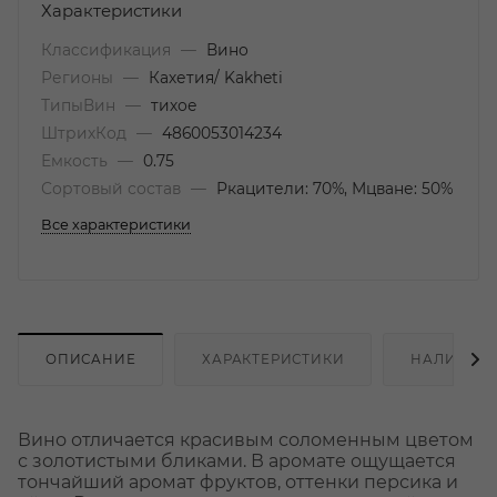
Характеристики
Классификация
—
Вино
Регионы
—
Кахетия/ Kakheti
ТипыВин
—
тихое
ШтрихКод
—
4860053014234
Емкость
—
0.75
Сортовый состав
—
Ркацители: 70%, Мцване: 50%
Все характеристики
ОПИСАНИЕ
ХАРАКТЕРИСТИКИ
НАЛИЧИЕ
Вино отличается красивым соломенным цветом
с золотистыми бликами. В аромате ощущается
тончайший аромат фруктов, оттенки персика и