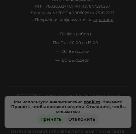
ИНН 7802833271 ОГРН 1137847296267
Лицензия №78РПА0005028 от 25.10.2013
г. Подробная информация на
странице
График работы
Пн-Пт: с 10:00 до 19:00
Сб: Выходной
Вс: Выходной
2005-2026 © - официальный сайт-витрина сети
Мы используем аналитические
cookies
. Нажмите
специализированных напитков "Калейдоскоп Напитков
‘Принять’, чтобы согласиться, или ‘Отклонить’, чтобы
Мира". Все права защищены.
отказаться
Принять
Отклонить
Цены, характеристики и внешний вид товара в
магазинах могут отличаться от указанных на сайте.