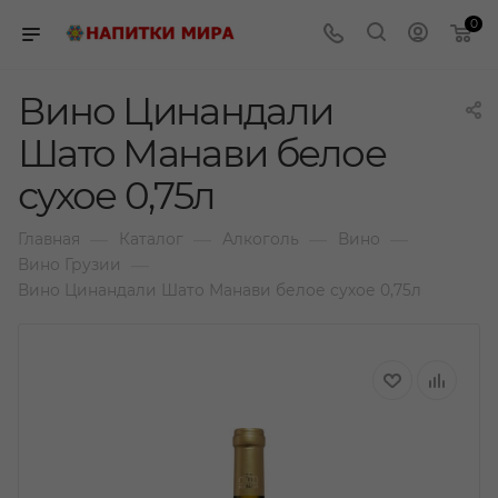
0
Вино Цинандали
Шато Манави белое
сухое 0,75л
—
—
—
—
Главная
Каталог
Алкоголь
Вино
—
Вино Грузии
Вино Цинандали Шато Манави белое сухое 0,75л