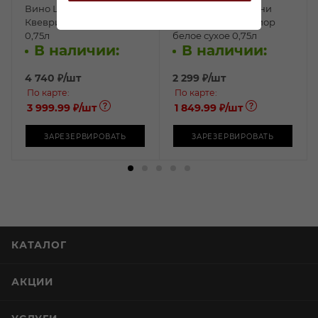
Вино Шато Мухрани
Вино Шато Мухрани
Квеври белое сухое
Ркацители Супериор
0,75л
белое сухое 0,75л
В наличии:
В наличии:
4 740
₽
/шт
2 299
₽
/шт
По карте:
По карте:
3 999.99 ₽
/шт
1 849.99 ₽
/шт
ЗАРЕЗЕРВИРОВАТЬ
ЗАРЕЗЕРВИРОВАТЬ
КАТАЛОГ
АКЦИИ