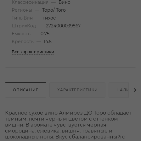
Классификация
—
Вино
Регионы
—
Торо/ Toro
ТипыВин
—
тихое
ШтрихКод
—
2724000039867
Емкость
—
0.75
Крепость
—
14.5
Все характеристики
ОПИСАНИЕ
ХАРАКТЕРИСТИКИ
НАЛИЧИЕ
Красное сухое вино Алмирез ДО Торо обладает
темным, почти черным цветом с оттенком
вишни. В аромате чувствуется черная
смородина, ежевика, вишня, травяные и
шоколадные ноты. Вкус сбалансированный с