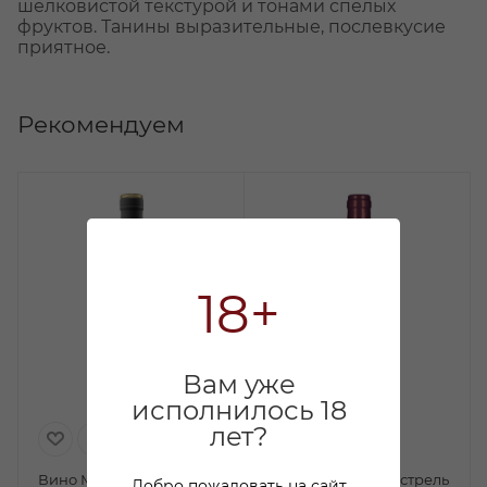
шелковистой текстурой и тонами спелых
фруктов. Танины выразительные, послевкусие
приятное.
Рекомендуем
18+
Вам уже
исполнилось 18
лет?
Вино Мучо Мас Голд
Вино Винчи Монастрель
Добро пожаловать на сайт