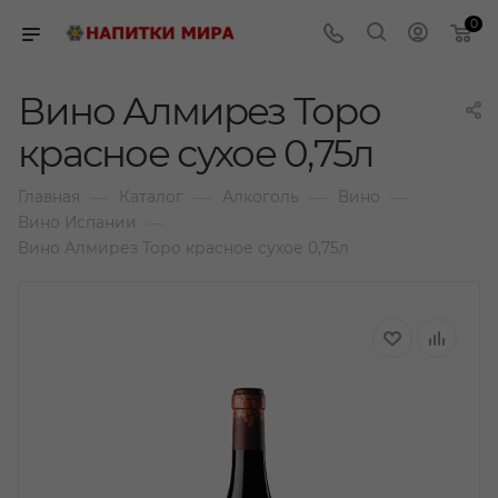
0
Вино Алмирез Торо
красное сухое 0,75л
—
—
—
—
Главная
Каталог
Алкоголь
Вино
—
Вино Испании
Вино Алмирез Торо красное сухое 0,75л