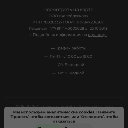
Посмотреть на карте
ООО «Калейдоскоп»
ИНН 7802833271 ОГРН 1137847296267
Лицензия №78РПА0005028 от 25.10.2013
г. Подробная информация на
странице
График работы
Пн-Пт: с 10:00 до 19:00
Сб: Выходной
Вс: Выходной
2005-2026 © - официальный сайт-витрина сети
Мы используем аналитические
cookies
. Нажмите
специализированных напитков "Калейдоскоп Напитков
‘Принять’, чтобы согласиться, или ‘Отклонить’, чтобы
Мира". Все права защищены.
отказаться