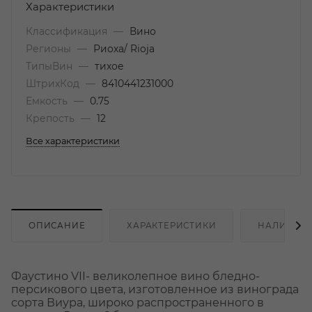
Характеристики
Классификация
—
Вино
Регионы
—
Риоха/ Rioja
ТипыВин
—
тихое
ШтрихКод
—
8410441231000
Емкость
—
0.75
Крепость
—
12
Все характеристики
ОПИСАНИЕ
ХАРАКТЕРИСТИКИ
НАЛИЧИЕ
Фаустино VII- великолепное вино бледно-
персикового цвета, изготовленное из винограда
сорта Виура, широко распространенного в