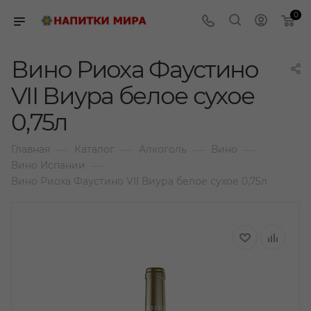
0
Вино Риоха Фаустино
VII Виура белое сухое
0,75л
—
—
—
—
Главная
Каталог
Алкоголь
Вино
—
Вино Испании
Вино Риоха Фаустино VII Виура белое сухое 0,75л