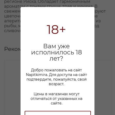
регионе Риоха. Обладает гармоничным
ароматом с тонами груши, трав и хинина. В
свежем сбалансированном вкусе доминируют
цветочные тона. Рекомендуется в качестве
аперитива, хорошо сочетается с блюдами из
18+
рыбы, морепродуктами и белым мясом под
сливочным соусом.
Вам уже
Рекомендуем
исполнилось 18
лет?
Добро пожаловать на сайт
Napitkimira. Для доступа на сайт
подтвердите, пожалуйста, свой
возраст.
Цены в магазинах могут
отличаться от указанных на
сайте.