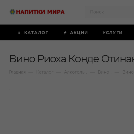
КАТАЛОГ
АКЦИИ
УСЛУГИ
Вино Риоха Конде Отинан
—
—
—
—
Главная
Каталог
Алкоголь
Вино
Вино