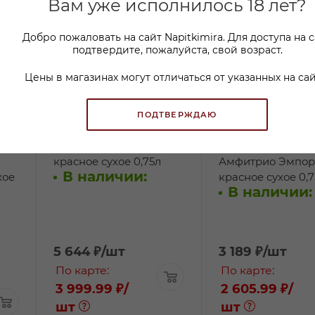
Вам уже исполнилось 18 лет?
Добро пожаловать на сайт Napitkimira. Для доступа на 
подтвердите, пожалуйста, свой возраст.
Цены в магазинах могут отличаться от указанных на сай
ПОДТВЕРЖДАЮ
Вино Этерно Резерва
Вино Перелада
красное сухое 0,75л
Амфитрио Эмпор
В наличии:
хое
красное сухое 0,7
В наличии:
5 644
₽
/шт
3 189
₽
/шт
По карте:
По карте:
3 999.99 ₽
/
2 605.99 ₽
/
шт
шт