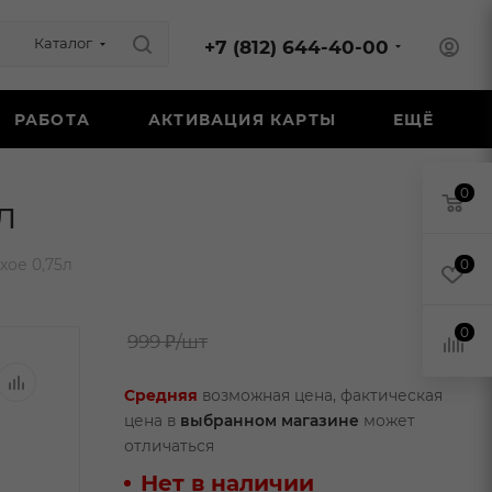
Каталог
+7 (812) 644-40-00
РАБОТА
АКТИВАЦИЯ КАРТЫ
ЕЩЁ
0
л
хое 0,75л
0
0
999 ₽
/шт
Средняя
возможная цена, фактическая
цена в
выбранном магазине
может
отличаться
Нет в наличии