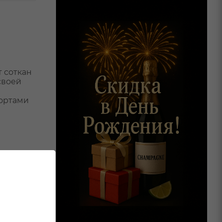
 соткан
своей
сортами