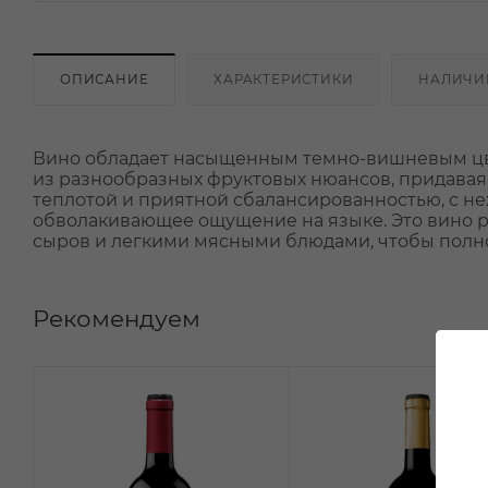
ОПИСАНИЕ
ХАРАКТЕРИСТИКИ
НАЛИЧИ
Вино обладает насыщенным темно-вишневым цве
из разнообразных фруктовых нюансов, придавая 
теплотой и приятной сбалансированностью, с н
обволакивающее ощущение на языке. Это вино р
сыров и легкими мясными блюдами, чтобы полнос
Рекомендуем