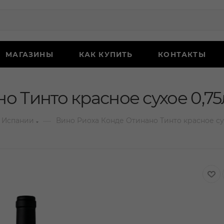
МАГАЗИНЫ
КАК КУПИТЬ
КОНТАКТЫ
о Тинто красное сухое 0,75
—
 Испании
Вино Риоха Конде Отинано Тинто красное су