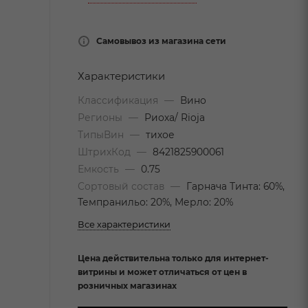
Самовывоз из магазина сети
Характеристики
Классификация
—
Вино
Регионы
—
Риоха/ Rioja
ТипыВин
—
тихое
ШтрихКод
—
8421825900061
Емкость
—
0.75
Сортовый состав
—
Гарнача Тинта: 60%,
Темпранильо: 20%, Мерло: 20%
Все характеристики
Цена действительна только для интернет-
витрины и может отличаться от цен в
розничных магазинах