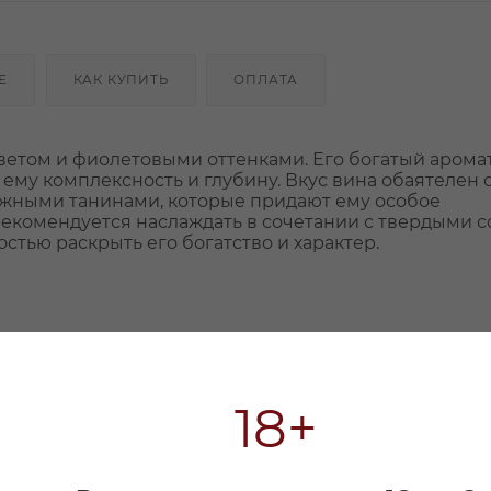
Е
КАК КУПИТЬ
ОПЛАТА
том и фиолетовыми оттенками. Его богатый аромат
ему комплексность и глубину. Вкус вина обаятелен 
ежными танинами, которые придают ему особое
екомендуется наслаждать в сочетании с твердыми 
тью раскрыть его богатство и характер.
18+