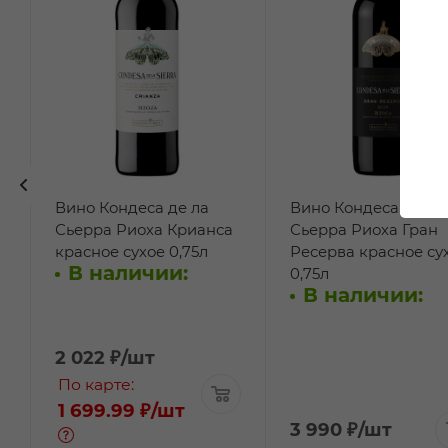
Вино Кондеса де ла
Вино Кондеса де ла
Сьерра Риоха Крианса
Сьерра Риоха Гран
красное сухое 0,75л
Ресерва красное су
В наличии:
0,75л
В наличии:
2 022
₽
/шт
По карте:
1 699.99 ₽
/шт
3 990
₽
/шт