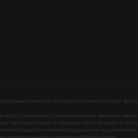
изированных напитков "Калейдоскоп Напитков Мира". Все п
х могут отличаться от указанных на сайте. Магазины «Нап
сходит непосредственно в магазинах «Напитки мира» в соот
онная продажа алкогольной продукции не осуществляется.
и товаров уточняйте в магазинах «Напитки мира».
Уважаем