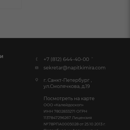
 И
+7 (812) 644-40-00
sekretar@napitkimira.com
г. Санкт-Петербург ,
ул.Смолячкова, д.19
Посмотреть на карте
ООО «Калейдоскоп»
ИНН 7802833271 ОГРН
1137847296267 Лицензия
№78РПА0005028 от 25.10.2013 г.