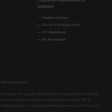
Подробная информация на
странице
График работы
Пн-Пт: с 10:00 до 19:00
Сб: Выходной
Вс: Выходной
рава защищены.
итки мира» не осуществляют дистанционную торговлю,
ветствии с действующим законодательством РФ и
 Информация о товарах, размещенная на сайте носит
ые клиенты! Если вы решили отказаться от нашей