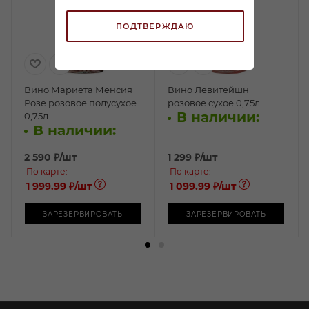
ПОДТВЕРЖДАЮ
Вино Мариета Менсия
Вино Левитейшн
Розе розовое полусухое
розовое сухое 0,75л
В наличии:
0,75л
В наличии:
2 590
₽
/шт
1 299
₽
/шт
По карте:
По карте:
1 999.99 ₽
/шт
1 099.99 ₽
/шт
ЗАРЕЗЕРВИРОВАТЬ
ЗАРЕЗЕРВИРОВАТЬ