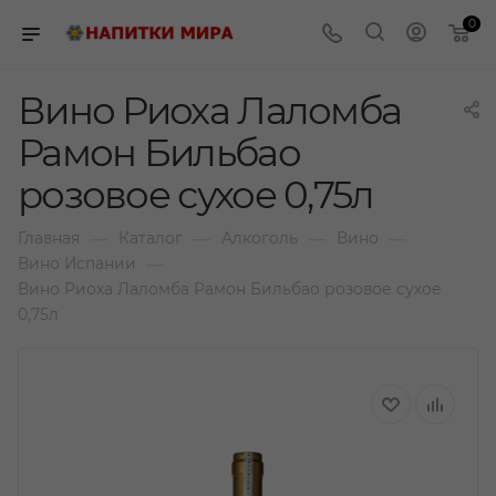
0
Вино Риоха Лаломба
Рамон Бильбао
розовое сухое 0,75л
—
—
—
—
Главная
Каталог
Алкоголь
Вино
—
Вино Испании
Вино Риоха Лаломба Рамон Бильбао розовое сухое
0,75л