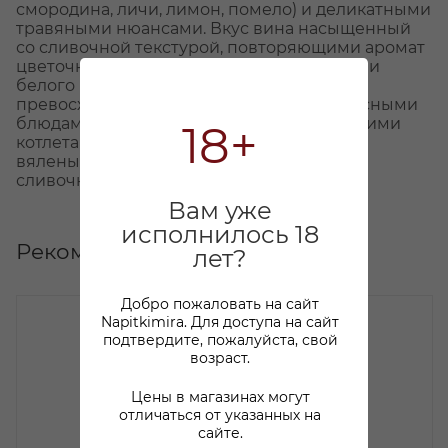
смородина, личи, лимон, помело) и деликатными
травяными нюансами. Вкус вина насыщенный
со сливочной текстурой, повторяющими аромат
цветочно-фруктовыми оттенками, нотками
белого перца и пряных трав. Составит
превосходную пару с очень пряными мясными
блюдами, блюдами тайской кухни, телячьими
18+
котлетами, холодным мясом (тушеным,
вяленым), суши, макаронным салатом,
сливочными сырами типа Стилтон.
Вам уже
исполнилось 18
Рекомендуем
лет?
Добро пожаловать на сайт
Napitkimira. Для доступа на сайт
подтвердите, пожалуйста, свой
возраст.
Цены в магазинах могут
отличаться от указанных на
сайте.