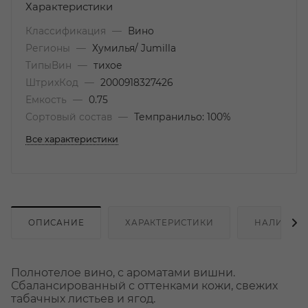
Характеристики
Классификация
—
Вино
Регионы
—
Хумилья/ Jumilla
ТипыВин
—
тихое
ШтрихКод
—
2000918327426
Емкость
—
0.75
Сортовый состав
—
Темпранильо: 100%
Все характеристики
ОПИСАНИЕ
ХАРАКТЕРИСТИКИ
НАЛИЧИЕ
Полнотелое вино, с ароматами вишни.
Сбалансированный с оттенками кожи, свежих
табачных листьев и ягод.