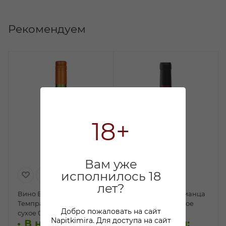
Рекомендуем
18+
Вам уже
исполнилось 18
лет?
Вино Винчи
Вино Ондалан Крианца
Темпранильо красное
Риоха красное сухое
Добро пожаловать на сайт
сухое 0,75л
0,75л
Napitkimira. Для доступа на сайт
В наличии:
В наличии: