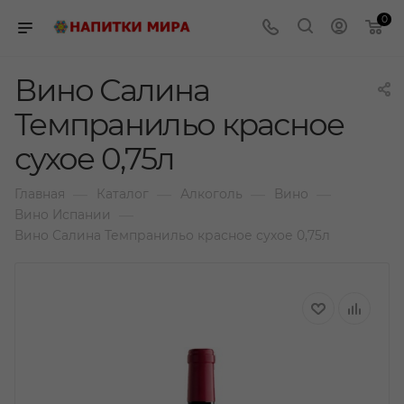
0
Вино Салина
Темпранильо красное
сухое 0,75л
—
—
—
—
Главная
Каталог
Алкоголь
Вино
—
Вино Испании
Вино Салина Темпранильо красное сухое 0,75л