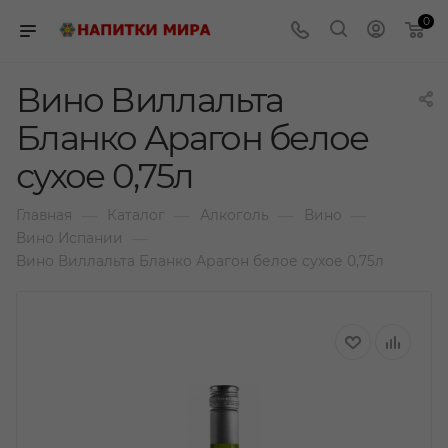
0
Вино Виллальта
Бланко Арагон белое
сухое 0,75л
—
—
—
—
Главная
Каталог
Алкоголь
Вино
—
Вино Испании
Вино Виллальта Бланко Арагон белое сухое 0,75л