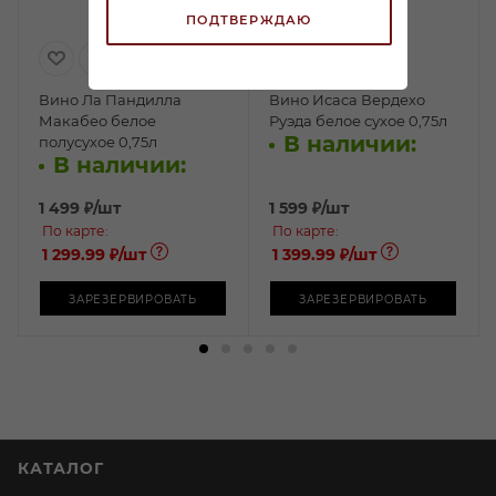
ПОДТВЕРЖДАЮ
Вино Ла Пандилла
Вино Исаса Вердехо
Макабео белое
Руэда белое сухое 0,75л
В наличии:
полусухое 0,75л
В наличии:
1 499
₽
/шт
1 599
₽
/шт
По карте:
По карте:
1 299.99 ₽
/шт
1 399.99 ₽
/шт
ЗАРЕЗЕРВИРОВАТЬ
ЗАРЕЗЕРВИРОВАТЬ
КАТАЛОГ