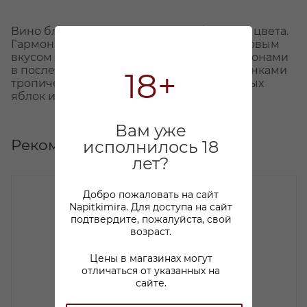
Вино бледного соломенно-серебристого цвета.
Гармоничное вино с освежающим фруктовым
вкусом и пикантными грейпфрутовыми тонами
в послевкусии. Аромат вина яркий, с оттенками
18+
тропических и цитрусовых фруктов, спелых
яблок и трав.
Вам уже
Рекомендуем
исполнилось 18
лет?
Добро пожаловать на сайт
Napitkimira. Для доступа на сайт
подтвердите, пожалуйста, свой
возраст.
Цены в магазинах могут
отличаться от указанных на
сайте.