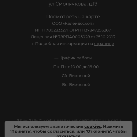
ул.Смолячкова, д.19
Посмотреть на карте
ООО «Калейдоскоп»
ИНН 7802833271 ОГРН 1137847296267
Лицензия №78РПА0005028 от 25.10.2013
г. Подробная информация на
странице
График работы
Пн-Пт: с 10:00 до 19:00
Сб: Выходной
Вс: Выходной
2005-2026 © - официальный сайт-витрина сети
Мы используем аналитические
cookies
. Нажмите
специализированных напитков "Калейдоскоп Напитков
‘Принять’, чтобы согласиться, или ‘Отклонить’, чтобы
Мира". Все права защищены.
отказаться