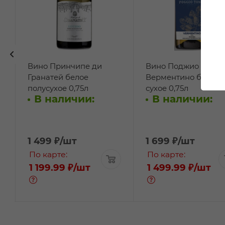
Вино Принчипе ди
Вино Поджио Тоско
Гранатей белое
Верментино белое
полусухое 0,75л
сухое 0,75л
В наличии:
В наличии:
1 499
₽
/шт
1 699
₽
/шт
По карте:
По карте:
1 199.99 ₽
/шт
1 499.99 ₽
/шт