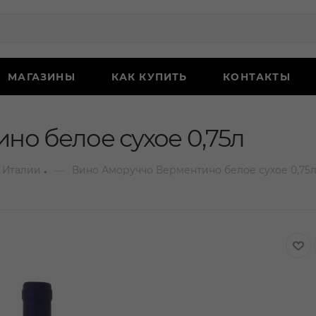
МАГАЗИНЫ
КАК КУПИТЬ
КОНТАКТЫ
но белое сухое 0,75л
—
 Италии
Вино Аморуччо Верментино белое сухое 0,75