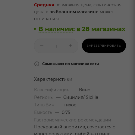
Средняя
возможная цена, фактическая
цена в
выбранном магазине
может
отличаться
В наличии
:
в 28 магазинах
ЗАРЕЗЕРВИРОВАТЬ
Самовывоз из магазина сети
Характеристики
Классификация
—
Вино
Регионы
—
Сицилия/ Sicilia
ТипыВин
—
тихое
Емкость
—
0.75
Гастрономические рекомендации
—
Прекрасный аперитив, сочетается с
морепродуктами, рыбой на гриле,