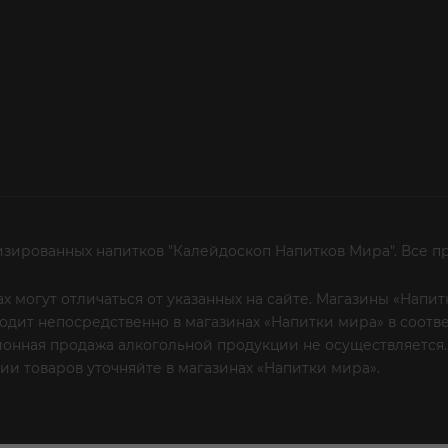
изированных напитков "Калейдоскоп Напитков Мира". Все п
х могут отличаться от указанных на сайте. Магазины «Нап
сходит непосредственно в магазинах «Напитки мира» в соот
онная продажа алкогольной продукции не осуществляется.
и товаров уточняйте в магазинах «Напитки мира».
Уважаем
 или по телефону