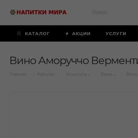
КАТАЛОГ
АКЦИИ
УСЛУГИ
Вино Аморуччо Верменти
—
—
—
—
Главная
Каталог
Алкоголь
Вино
Вино