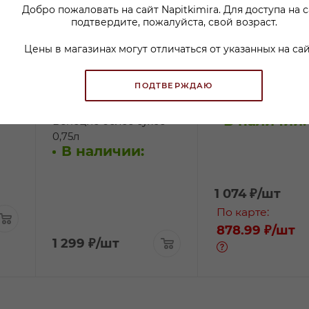
Добро пожаловать на сайт Napitkimira. Для доступа на 
подтвердите, пожалуйста, свой возраст.
Цены в магазинах могут отличаться от указанных на сай
ПОДТВЕРЖДАЮ
Вино Корте Веккья
Вино Нобиломо Г
Пино Гриджио Делле
белое сухое 0,75л
В наличии:
Венецие белое сухое
0,75л
В наличии:
1 074
₽
/шт
По карте:
878.99 ₽
/шт
1 299
₽
/шт