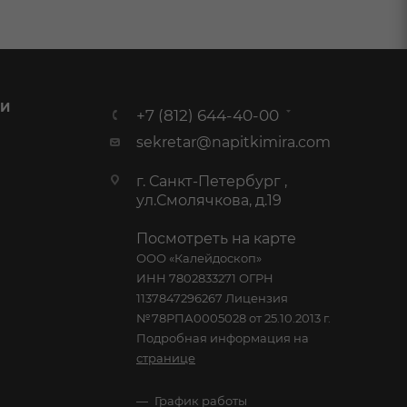
 И
+7 (812) 644-40-00
sekretar@napitkimira.com
г. Санкт-Петербург ,
ул.Смолячкова, д.19
Посмотреть на карте
ООО «Калейдоскоп»
ИНН 7802833271 ОГРН
1137847296267 Лицензия
№78РПА0005028 от 25.10.2013 г.
Подробная информация на
странице
График работы