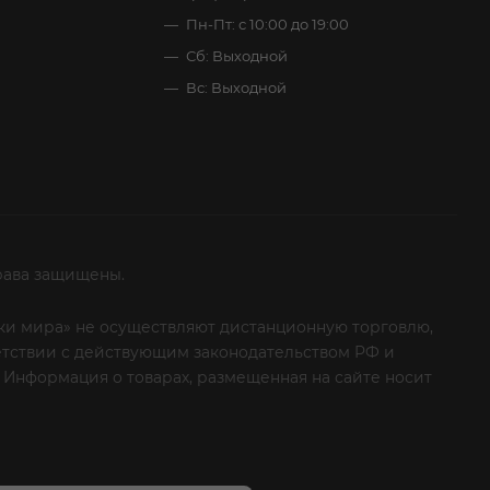
Пн-Пт: с 10:00 до 19:00
Сб: Выходной
Вс: Выходной
рава защищены.
итки мира» не осуществляют дистанционную торговлю,
ветствии с действующим законодательством РФ и
 Информация о товарах, размещенная на сайте носит
ые клиенты! Если вы решили отказаться от нашей