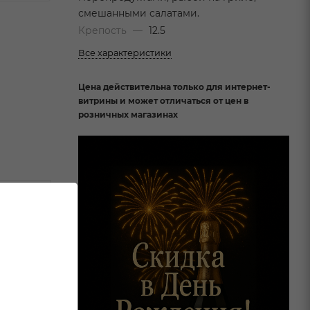
смешанными салатами.
Крепость
—
12.5
Все характеристики
Цена действительна только для интернет-
витрины и может отличаться от цен в
розничных магазинах