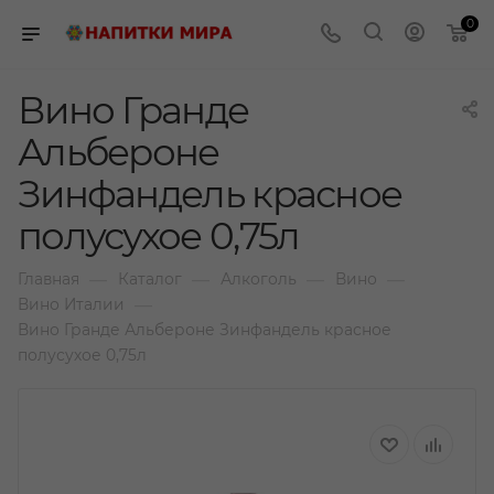
0
Вино Гранде
Альбероне
Зинфандель красное
полусухое 0,75л
—
—
—
—
Главная
Каталог
Алкоголь
Вино
—
Вино Италии
Вино Гранде Альбероне Зинфандель красное
полусухое 0,75л