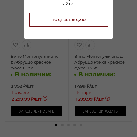
сайте.
ПОДТВЕРЖДАЮ
Вино Монтепульчиано
Вино Монтепульчано д
д’Абруццо красное
Абруццо Рокка красное
сухое 0,75л
сухое 0,75л
В наличии:
В наличии:
2 752
₽
/шт
1 499
₽
/шт
По карте:
По карте:
2 299.99 ₽
/шт
1 299.99 ₽
/шт
ЗАРЕЗЕРВИРОВАТЬ
ЗАРЕЗЕРВИРОВАТЬ