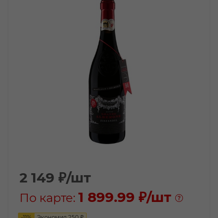
2 149
₽
/шт
1 899.99 ₽
/шт
По карте:
-
11
%
Экономия
250
₽