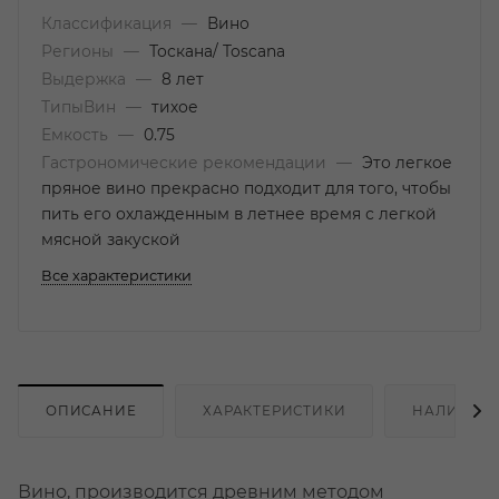
Классификация
—
Вино
Регионы
—
Тоскана/ Toscana
Выдержка
—
8 лет
ТипыВин
—
тихое
Емкость
—
0.75
Гастрономические рекомендации
—
Это легкое
пряное вино прекрасно подходит для того, чтобы
пить его охлажденным в летнее время с легкой
мясной закуской
Все характеристики
ОПИСАНИЕ
ХАРАКТЕРИСТИКИ
НАЛИЧИЕ
Вино, производится древним методом