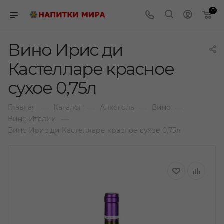
0
Вино Ирис ди
Кастелларе красное
сухое 0,75л
—
—
—
—
Главная
Каталог
Алкоголь
Вино
—
Вино Италии
Вино Ирис ди Кастелларе красное сухое 0,75л