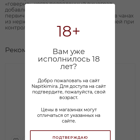
«говерно», когда подвяленный виноград
добавляется в сусло после окончания
первичной ферментации. Винификация: в чанах
из нержавеющей стали в течение 18/25 дней при
18+
контролируемой температуре.
Рекомендуем
Вам уже
исполнилось 18
лет?
Добро пожаловать на сайт
Napitkimira. Для доступа на сайт
подтвердите, пожалуйста, свой
возраст.
Цены в магазинах могут
отличаться от указанных на
сайте.
ПОДТВЕРЖДАЮ