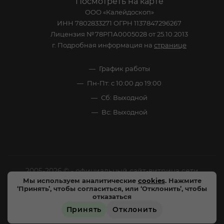
Посмотреть на карте
ООО «Калейдоскоп»
ИНН 7802833271 ОГРН 1137847296267
Лицензия №78РПА0005028 от 25.10.2013
г. Подробная информация на
странице
График работы
Пн-Пт: с 10:00 до 19:00
Сб: Выходной
Вс: Выходной
2005-2026 © - официальный сайт-витрина сети
Мы используем аналитические
cookies
. Нажмите
специализированных напитков "Калейдоскоп Напитков
‘Принять’, чтобы согласиться, или ‘Отклонить’, чтобы
Мира". Все права защищены.
отказаться
Принять
Отклонить
Цены, характеристики и внешний вид товара в