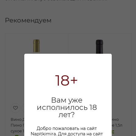
Рекомендуем
18+
Вам уже
исполнилось 18
лет?
Вино Дука Сардженто
Вино Патрицио Пино
Пино Гриджио белое
Гриджо белое сухое 1,5л
Добро пожаловать на сайт
В наличии:
сухое 1,5л
Napitkimira. Для доступа на сайт