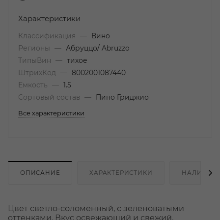
Характеристики
Классификация
—
Вино
Регионы
—
Абруццо/ Abruzzo
ТипыВин
—
тихое
ШтрихКод
—
8002001087440
Емкость
—
1.5
Сортовый состав
—
Пино Гриджио
Все характеристики
ОПИСАНИЕ
ХАРАКТЕРИСТИКИ
НАЛИЧИЕ
Цвет светло-соломенный, с зеленоватыми
оттенками. Вкус освежающий и свежий.