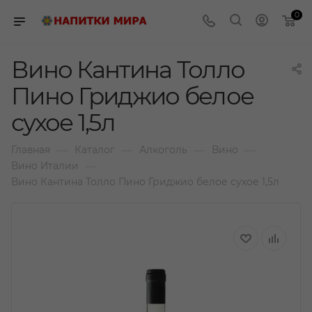
0
Вино Кантина Толло
Пино Гриджио белое
сухое 1,5л
—
—
—
—
Главная
Каталог
Алкоголь
Вино
—
Вино Италии
Вино Кантина Толло Пино Гриджио белое сухое 1,5л