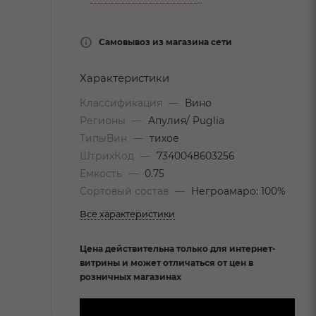
Самовывоз из магазина сети
Характеристики
Классификация
—
Вино
Регионы
—
Апулия/ Puglia
ТипыВин
—
тихое
ШтрихКод
—
7340048603256
Емкость
—
0.75
Сортовый состав
—
Негроамаро: 100%
Все характеристики
Цена действительна только для интернет-
витрины и может отличаться от цен в
розничных магазинах