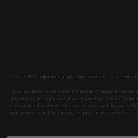
2005-2026 © - официальный сайт-витрина сети специал
Цены, характеристики и внешний вид товара в магазина
доставка товара не производится, оплата товара прои
режимом работы магазинов, круглосуточная и дистанци
ознакомительный характер, подробности о приобретени
рекламной рассылки - сообщите нам об этом на почту