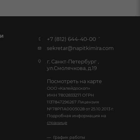
 И
+7 (812) 644-40-00
sekretar@napitkimira.com
г. Санкт-Петербург ,
ул.Смолячкова, д.19
Посмотреть на карте
ООО «Калейдоскоп»
ИНН 7802833271 ОГРН
1137847296267 Лицензия
№78РПА0005028 от 25.10.2013 г.
Подробная информация на
странице
График работы