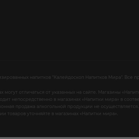
изированных напитков "Калейдоскоп Напитков Мира". Все п
х могут отличаться от указанных на сайте. Магазины «Нап
сходит непосредственно в магазинах «Напитки мира» в соот
онная продажа алкогольной продукции не осуществляется.
и товаров уточняйте в магазинах «Напитки мира».
Уважаем
 или по телефону