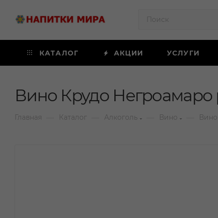
КАТАЛОГ
АКЦИИ
УСЛУГИ
Вино Крудо Негроамаро р
—
—
—
—
Главная
Каталог
Алкоголь
Вино
Вино