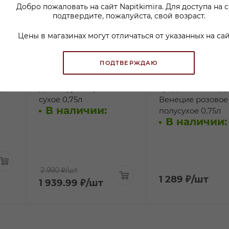
Добро пожаловать на сайт Napitkimira. Для доступа на 
подтвердите, пожалуйста, свой возраст.
Цены в магазинах могут отличаться от указанных на сай
ПОДТВЕРЖДАЮ
ери
Вино Люмера
Вино Чело Пино
цо
Доннафугата розовое
Гриджио Блаш Д
сухое 0,75л
Венецие розовое
В наличии:
полусухое 0,75л
В наличии:
2 990 ₽
/шт
1 289
₽
/шт
1 939.99
₽
/шт