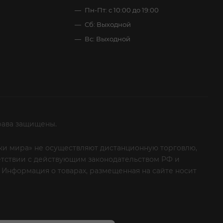
Пн-Пт: с 10:00 до 19:00
Сб: Выходной
Вс: Выходной
рава защищены.
итки мира» не осуществляют дистанционную торговлю,
ветствии с действующим законодательством РФ и
 Информация о товарах, размещенная на сайте носит
ые клиенты! Если вы решили отказаться от нашей