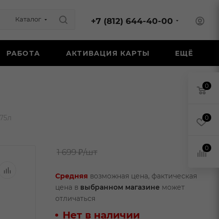
Каталог
+7 (812) 644-40-00
РАБОТА
АКТИВАЦИЯ КАРТЫ
ЕЩЁ
0
75л
0
0
1 699 ₽
/шт
Средняя
возможная цена, фактическая
цена в
выбранном магазине
может
отличаться
Нет в наличии