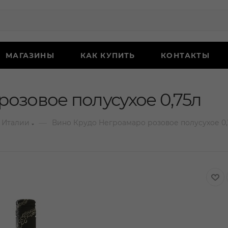
МАГАЗИНЫ
КАК КУПИТЬ
КОНТАКТЫ
озовое полусухое 0,75л
—
 Италии
Вино Крудо Негроамаро розовое полусухое 0,