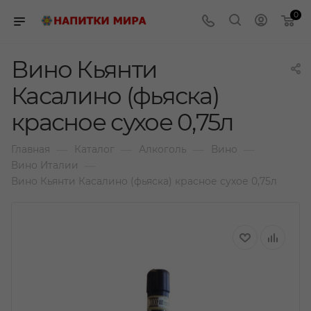
0
Вино Кьянти
Касалино (фьяска)
красное сухое 0,75л
—
—
—
—
Главная
Каталог
Алкоголь
Вино
—
Вино Италии
Вино Кьянти Касалино (фьяска) красное сухое 0,75л