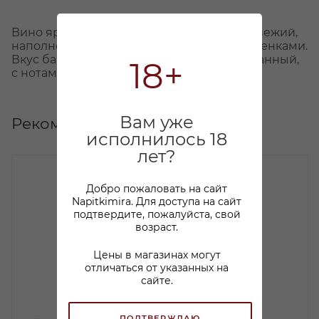
Вино ярко-рубинового оттенка, аромат свежий,
наполнен цветочными и фруктовыми оттенками.
Вкус бархатный, прекрасно сбалансированный,
18+
с нотами зрелых ягод, фруктов и специй.
Вам уже
Рекомендуем
исполнилось 18
лет?
Добро пожаловать на сайт
Napitkimira. Для доступа на сайт
подтвердите, пожалуйста, свой
возраст.
Цены в магазинах могут
отличаться от указанных на
сайте.
ПОДТВЕРЖДАЮ