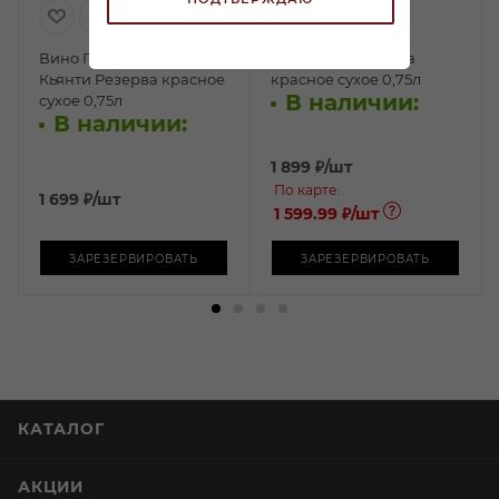
Вино Поджио Тоско
Вино Кьянти Рокка
Кьянти Резерва красное
красное сухое 0,75л
В наличии:
сухое 0,75л
В наличии:
1 899
₽
/шт
По карте:
1 699
₽
/шт
1 599.99 ₽
/шт
ЗАРЕЗЕРВИРОВАТЬ
ЗАРЕЗЕРВИРОВАТЬ
КАТАЛОГ
АКЦИИ