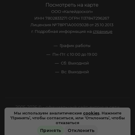
Посмотреть на карте
ООО «Калейдоскоп»
ИНН 7802833271 ОГРН 1137847296267
Лицензия №78РПА0005028 от 25.10.2013
г. Подробная информация на
странице
График работы
Пн-Пт: с 10:00 до 19:00
Сб: Выходной
Вс: Выходной
2005-2026 © - официальный сайт-витрина сети
Мы используем аналитические
cookies
. Нажмите
специализированных напитков "Калейдоскоп Напитков
‘Принять’, чтобы согласиться, или ‘Отклонить’, чтобы
Мира". Все права защищены.
отказаться
Принять
Отклонить