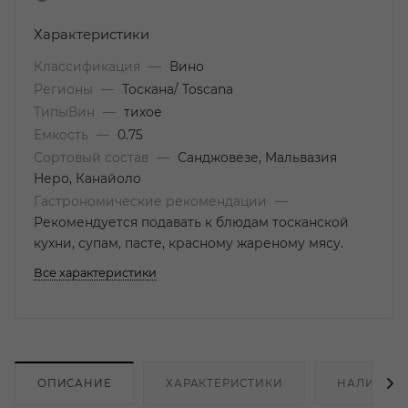
Характеристики
Классификация
—
Вино
Регионы
—
Тоскана/ Toscana
ТипыВин
—
тихое
Емкость
—
0.75
Сортовый состав
—
Санджовезе, Мальвазия
Неро, Канайоло
Гастрономические рекомендации
—
Рекомендуется подавать к блюдам тосканской
кухни, супам, пасте, красному жареному мясу.
Все характеристики
ОПИСАНИЕ
ХАРАКТЕРИСТИКИ
НАЛИЧИЕ