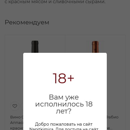
с красным мясом и сливочными сырами.
Рекомендуем
18+
Вам уже
исполнилось 18
лет?
Вино Селлата
Вино Ле Гоннаре Фабио
Аппасименто Пулия
Мотта Болгери
Добро пожаловать на сайт
красное полусухое 0,75л
Супериоре красное
Napitkimira. Для доступа на сайт