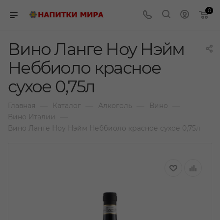
0
Вино Ланге Ноу Нэйм
Неббиоло красное
сухое 0,75л
—
—
—
—
Главная
Каталог
Алкоголь
Вино
—
Вино Италии
Вино Ланге Ноу Нэйм Неббиоло красное сухое 0,75л