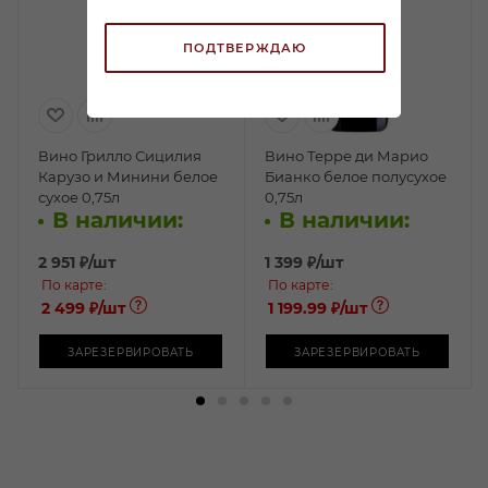
ПОДТВЕРЖДАЮ
Вино Грилло Сицилия
Вино Терре ди Марио
Карузо и Минини белое
Бианко белое полусухое
сухое 0,75л
0,75л
В наличии:
В наличии:
2 951
₽
/шт
1 399
₽
/шт
По карте:
По карте:
2 499 ₽
/шт
1 199.99 ₽
/шт
ЗАРЕЗЕРВИРОВАТЬ
ЗАРЕЗЕРВИРОВАТЬ