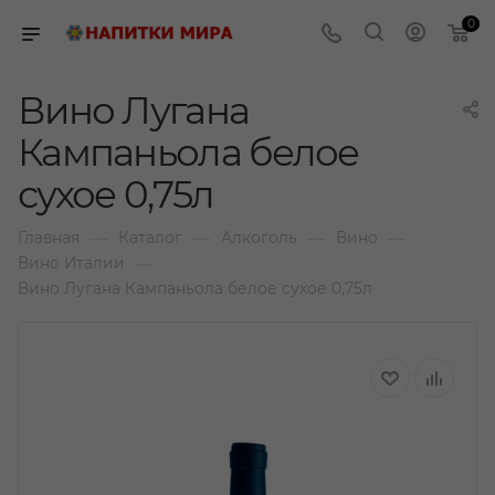
0
Вино Лугана
Кампаньола белое
сухое 0,75л
—
—
—
—
Главная
Каталог
Алкоголь
Вино
—
Вино Италии
Вино Лугана Кампаньола белое сухое 0,75л