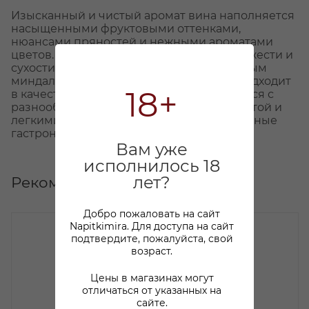
Изысканный и чистый аромат вина наполняется
насыщенными фруктовыми оттенками,
нюансами пряностей и нежными ароматами
цветов. Это вино придает ощущение свежести и
сухости с мягкой кислотностью и приятным
миндальным послевкусием. Идеально подходит
18+
в качестве аперитива и отлично сочетается с
разнообразными закусками, ризотто, пастой и
легкими блюдами, создавая исключительные
гастрономические впечатления.
Вам уже
исполнилось 18
лет?
Рекомендуем
Добро пожаловать на сайт
Napitkimira. Для доступа на сайт
подтвердите, пожалуйста, свой
возраст.
Цены в магазинах могут
отличаться от указанных на
сайте.