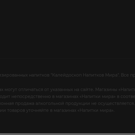
изированных напитков "Калейдоскоп Напитков Мира". Все п
х могут отличаться от указанных на сайте. Магазины «Нап
сходит непосредственно в магазинах «Напитки мира» в соот
онная продажа алкогольной продукции не осуществляется.
и товаров уточняйте в магазинах «Напитки мира».
Уважаем
 или по телефону