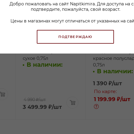
Добро пожаловать на сайт Napitkimira. Для доступа на 
подтвердите, пожалуйста, свой возраст.
Цены в магазинах могут отличаться от указанных на сай
ПОДТВЕРЖДАЮ
рет
Вино Чинюс Тенута
Вино Терре Алле
ое
Регалеали красное
Санджовезе Апу
сухое 0,75л
красное полусла
В наличии:
0,75л
В наличии:
1 390
₽
/шт
По карте:
1 199.99 ₽
/шт
4 990 ₽
/шт
3 499.99
₽
/шт