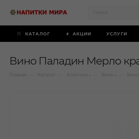
КАТАЛОГ
АКЦИИ
УСЛУГИ
Вино Паладин Мерло крас
—
—
—
—
Главная
Каталог
Алкоголь
Вино
Вино