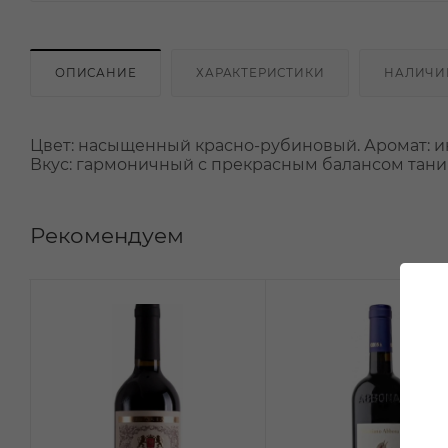
ОПИСАНИЕ
ХАРАКТЕРИСТИКИ
НАЛИЧИ
Цвет: насыщенный красно-рубиновый. Аромат: и
Вкус: гармоничный с прекрасным балансом тани
Рекомендуем