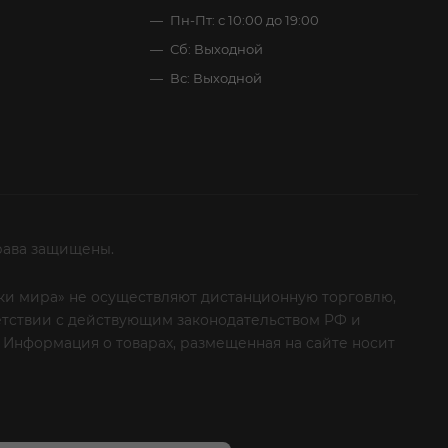
Пн-Пт: с 10:00 до 19:00
Сб: Выходной
Вс: Выходной
рава защищены.
итки мира» не осуществляют дистанционную торговлю,
ветствии с действующим законодательством РФ и
 Информация о товарах, размещенная на сайте носит
ые клиенты! Если вы решили отказаться от нашей