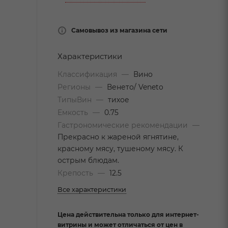
Самовывоз из магазина сети
Характеристики
Классификация
—
Вино
Регионы
—
Венето/ Veneto
ТипыВин
—
тихое
Емкость
—
0.75
Гастрономические рекомендации
—
Прекрасно к жареной ягнятине,
красному мясу, тушеному мясу. К
острым блюдам.
Крепость
—
12.5
Все характеристики
Цена действительна только для интернет-
витрины и может отличаться от цен в