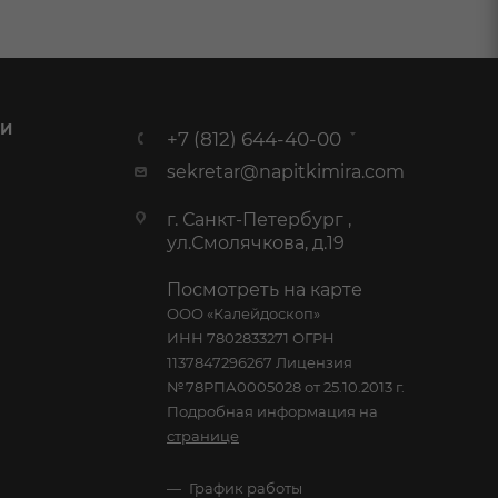
 И
+7 (812) 644-40-00
sekretar@napitkimira.com
г. Санкт-Петербург ,
ул.Смолячкова, д.19
Посмотреть на карте
ООО «Калейдоскоп»
ИНН 7802833271 ОГРН
1137847296267 Лицензия
№78РПА0005028 от 25.10.2013 г.
Подробная информация на
странице
График работы