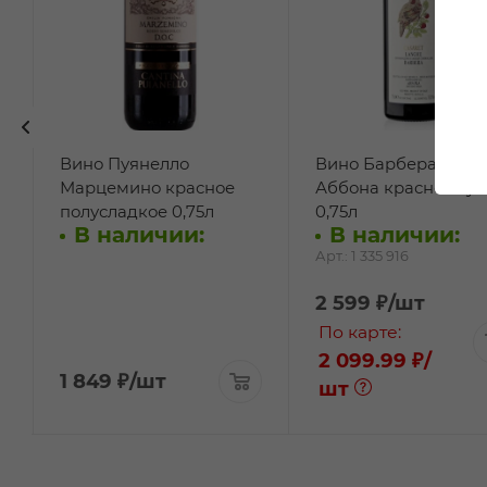
Вино Пуянелло
Вино Барбера Каза
Марцемино красное
Аббона красное сух
полусладкое 0,75л
0,75л
В наличии:
В наличии:
Арт.: 1 335 916
2 599
₽
/шт
По карте:
2 099.99 ₽
/
1 849
₽
/шт
шт