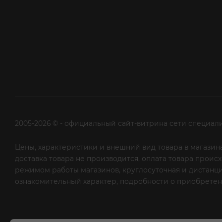
2005-2026 © - официальный сайт-витрина сети специал
Цены, характеристики и внешний вид товара в магазина
доставка товара не производится, оплата товара прои
режимом работы магазинов, круглосуточная и дистанци
ознакомительный характер, подробности о приобретени
рекламной рассылки - сообщите нам об этом на почту