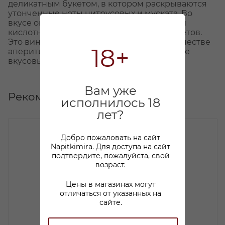
деликатным букетом, в котором раскрываются
утонченные ноты цитрусовых и муската. Во
вкусе оно приносит ощущение бодрящей
кислотности и нежный оттенок белых цветов.
Это вино рекомендуется наслаждать в качестве
18+
аперитива, чтобы ощутить его утонченные
вкусовые нюансы.
Вам уже
Рекомендуем
исполнилось 18
лет?
Добро пожаловать на сайт
Napitkimira. Для доступа на сайт
подтвердите, пожалуйста, свой
возраст.
Цены в магазинах могут
отличаться от указанных на
сайте.