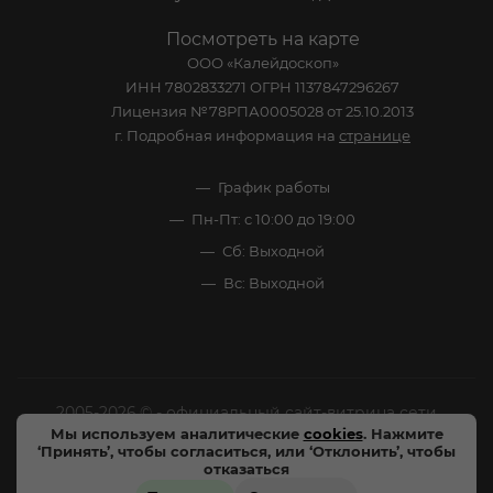
Посмотреть на карте
ООО «Калейдоскоп»
ИНН 7802833271 ОГРН 1137847296267
Лицензия №78РПА0005028 от 25.10.2013
г. Подробная информация на
странице
График работы
Пн-Пт: с 10:00 до 19:00
Сб: Выходной
Вс: Выходной
2005-2026 © - официальный сайт-витрина сети
Мы используем аналитические
cookies
. Нажмите
специализированных напитков "Калейдоскоп Напитков
‘Принять’, чтобы согласиться, или ‘Отклонить’, чтобы
Мира". Все права защищены.
отказаться