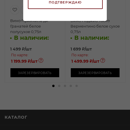
ПОДТВЕРЖДАЮ
Вино Принчипе ди
Вино Поджио Тоско
Гранатей белое
Верментино белое сухое
полусухое 0,75л
0,75л
В наличии:
В наличии:
1 499
₽
/шт
1 699
₽
/шт
По карте:
По карте:
1 199.99 ₽
/шт
1 499.99 ₽
/шт
ЗАРЕЗЕРВИРОВАТЬ
ЗАРЕЗЕРВИРОВАТЬ
КАТАЛОГ