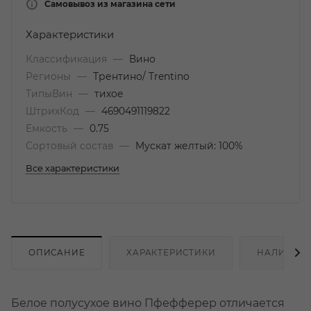
Самовывоз из магазина сети
Характеристики
Классификация
—
Вино
Регионы
—
Трентино/ Trentino
ТипыВин
—
тихое
ШтрихКод
—
4690491119822
Емкость
—
0.75
Сортовый состав
—
Мускат желтый: 100%
Все характеристики
ОПИСАНИЕ
ХАРАКТЕРИСТИКИ
НАЛИЧИЕ
Белое полусухое вино Пфефферер отличается