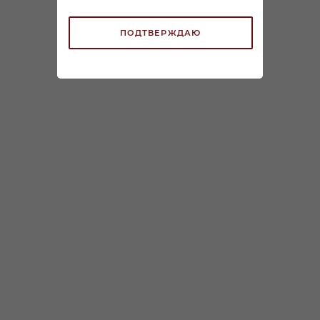
ПОДТВЕРЖДАЮ
Вино Мальвазия Бьянка
Вино Поджио Тоско
Пулия поджо Ай Санти
Верментино белое сухое
белое сухое 0,75л
0,75л
В наличии:
В наличии:
1 199
₽
/шт
1 699
₽
/шт
По карте:
По карте:
999.99 ₽
/шт
1 499.99 ₽
/шт
ЗАРЕЗЕРВИРОВАТЬ
ЗАРЕЗЕРВИРОВАТЬ