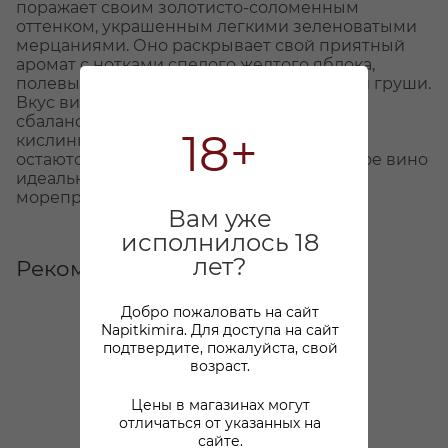
поражает своим золотисто-соломенным
оттенком, украшенным легкими зеленоватыми
мерцаниями. Оно раскрывает свой приятный
аромат с нотками спелого желтого яблока,
полевых цветов, сочного банана и спелой груши.
Вкус вина радует освежающей и хорошо
сбалансированной палитрой, с легкой
18+
кислинкой и нотками миндаля, которые
остаются в послевкусии. Это великолепное вино
идеально дополняет блюда из рыбы,
морепродукты и свежие салаты.
Вам уже
исполнилось 18
лет?
Рекомендуем
Добро пожаловать на сайт
Napitkimira. Для доступа на сайт
подтвердите, пожалуйста, свой
возраст.
Цены в магазинах могут
отличаться от указанных на
сайте.