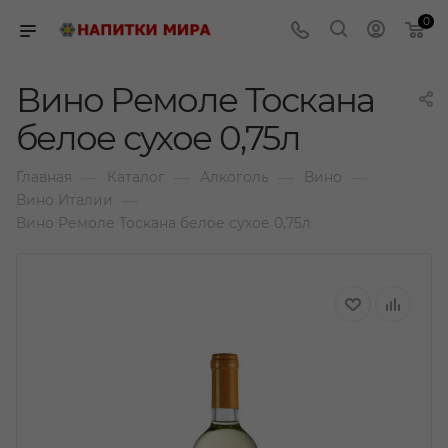
0
Вино Ремоле Тоскана
белое сухое 0,75л
—
—
—
—
Главная
Каталог
Алкоголь
Вино
—
Вино Италии
Вино Ремоле Тоскана белое сухое 0,75л