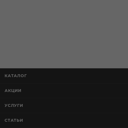
КАТАЛОГ
АКЦИИ
УСЛУГИ
СТАТЬИ
КОМПАНИЯ
КАЛЬКУЛЯТОР АЛКОГОЛЯ
ПОМОЩЬ И СЕРВИСЫ
+7 (812) 644-40-00