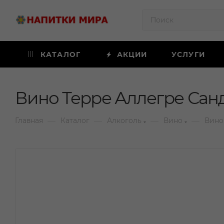
КАТАЛОГ
АКЦИИ
УСЛУГИ
Вино Терре Аллегре Санд
—
—
—
—
Главная
Каталог
Алкоголь
Вино
Вино