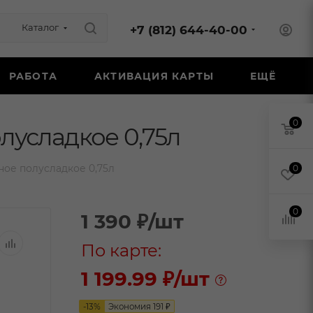
Каталог
+7 (812) 644-40-00
РАБОТА
АКТИВАЦИЯ КАРТЫ
ЕЩЁ
0
лусладкое 0,75л
ое полусладкое 0,75л
0
0
1 390
₽
/шт
По карте:
1 199.99 ₽
/шт
-
13
%
Экономия
191
₽