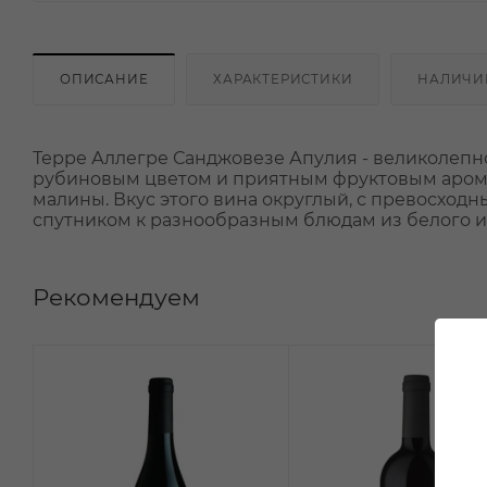
ОПИСАНИЕ
ХАРАКТЕРИСТИКИ
НАЛИЧИ
Терре Аллегре Санджовезе Апулия - великолепно
рубиновым цветом и приятным фруктовым арома
малины. Вкус этого вина округлый, с превосход
спутником к разнообразным блюдам из белого и 
Рекомендуем