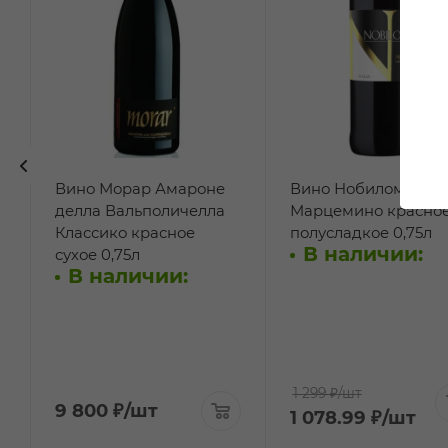
Вино Морар Амароне
Вино Нобиломо
делла Вальполичелла
Марцемино красно
Классико красное
полусладкое 0,75л
В наличии:
сухое 0,75л
В наличии:
1 299 ₽
/шт
9 800
₽
/шт
1 078.99
₽
/шт