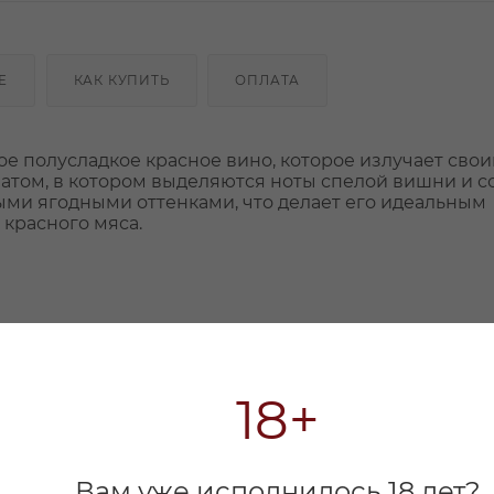
Е
КАК КУПИТЬ
ОПЛАТА
е полусладкое красное вино, которое излучает сво
том, в котором выделяются ноты спелой вишни и с
ными ягодными оттенками, что делает его идеальным
красного мяса.
18+
Вам уже исполнилось 18 лет?