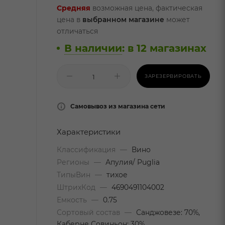
Средняя
возможная цена, фактическая
цена в
выбранном магазине
может
отличаться
В наличии
:
в 12 магазинах
ЗАРЕЗЕРВИРОВАТЬ
Самовывоз из магазина сети
Характеристики
Классификация
—
Вино
Регионы
—
Апулия/ Puglia
ТипыВин
—
тихое
ШтрихКод
—
4690491104002
Емкость
—
0.75
Сортовый состав
—
Санджовезе: 70%,
Каберне Совиньон: 30%