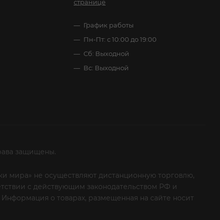
странице
График работы
Пн-Пт: с 10:00 до 19:00
Сб: Выходной
Вс: Выходной
рава защищены.
итки мира» не осуществляют дистанционную торговлю,
ветствии с действующим законодательством РФ и
 Информация о товарах, размещенная на сайте носит
ые клиенты! Если вы решили отказаться от нашей