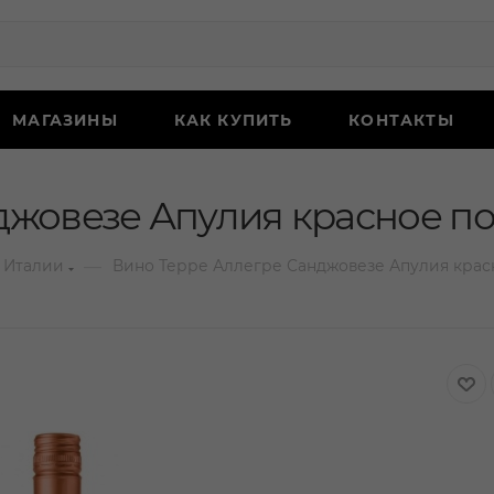
МАГАЗИНЫ
КАК КУПИТЬ
КОНТАКТЫ
жовезе Апулия красное по
—
 Италии
Вино Терре Аллегре Санджовезе Апулия красн