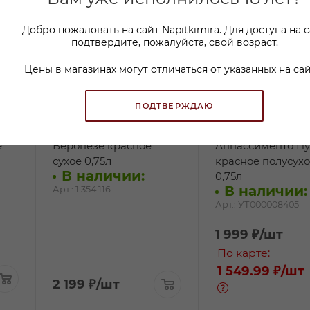
Добро пожаловать на сайт Napitkimira. Для доступа на 
подтвердите, пожалуйста, свой возраст.
Цены в магазинах могут отличаться от указанных на сай
ПОДТВЕРЖДАЮ
Вино Данезе Корвина
Вино ПавоНеро
е
Веронезе красное
Аппассименто П
сухое 0,75л
красное полусух
В наличии:
0,75л
В наличии:
Арт.: 1 354 116
Арт.: УТ000008405
1 999
₽
/шт
По карте:
1 549.99 ₽
/шт
2 199
₽
/шт