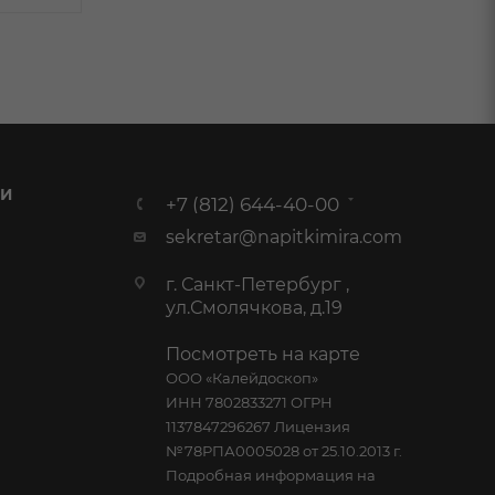
 И
+7 (812) 644-40-00
sekretar@napitkimira.com
г. Санкт-Петербург ,
ул.Смолячкова, д.19
Посмотреть на карте
ООО «Калейдоскоп»
ИНН 7802833271 ОГРН
1137847296267 Лицензия
№78РПА0005028 от 25.10.2013 г.
Подробная информация на