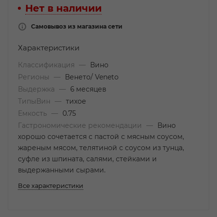
Нет в наличии
Самовывоз из магазина сети
Характеристики
Классификация
—
Вино
Регионы
—
Венето/ Veneto
Выдержка
—
6 месяцев
ТипыВин
—
тихое
Емкость
—
0.75
Гастрономические рекомендации
—
Вино
хорошо сочетается с пастой с мясным соусом,
жареным мясом, телятиной с соусом из тунца,
суфле из шпината, салями, стейками и
выдержанными сырами.
Все характеристики