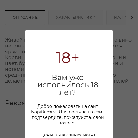
ОПИСАНИЕ
ХАРАКТЕРИСТИКИ
НАЛИЧИЕ
Живой и яркий рубиновый цвет делает это вино
неповторимым. В его аромате раскрываются
18+
яркие ноты спелой вишни, а присутствие
Корвина и Корвиноне добавляет характерный
цвет, букет и вкус с отчетливыми специями и
нотами вишни Мараскино. Вино обладает
средним телом и приятной питкостью, что
Вам уже
делает его настоящим находкой для ценителей.
исполнилось 18
лет?
Рекомендуем
Добро пожаловать на сайт
Napitkimira. Для доступа на сайт
подтвердите, пожалуйста, свой
возраст.
Цены в магазинах могут