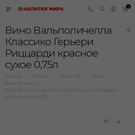
0
Вино Вальполичелла
Классико Герьери
Риццарди красное
сухое 0,75л
—
—
—
—
Главная
Каталог
Алкоголь
Вино
—
Вино Италии
Вино Вальполичелла Классико Герьери Риццарди
красное сухое 0,75л