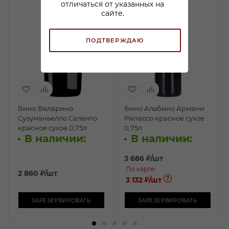
отличаться от указанных на
сайте.
ПОДТВЕРЖДАЮ
Вино Веларино
Вино Альбино Армани
Сузуманьелло Саленто
Рипассо красное сухое
красное сухое 0,75л
0,75л
В наличии:
В наличии:
3 686
₽
/шт
По карте:
2 860
₽
/шт
3 132 ₽
/шт
ЗАРЕЗЕРВИРОВАТЬ
ЗАРЕЗЕРВИРОВАТЬ