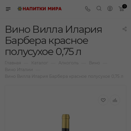
0
Вино Вилла Илария
Барбера красное
полусухое 0,75 л
—
—
—
—
Главная
Каталог
Алкоголь
Вино
—
Вино Италии
Вино Вилла Илария Барбера красное полусухое 0,75 л