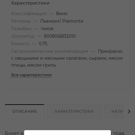
Характеристики
Классификация
—
Вино
Регионы
—
Пьемонт/ Piemonte
ТипыВин
—
тихое
ШтрихКод
—
8008156832010
Емкость
—
0.75
Гастрономические рекомендации
—
Прекрасно
с овощными и мясными салатами, сырами, мясом
птицы, мясом-гриль
Все характеристики
ОПИСАНИЕ
ХАРАКТЕРИСТИКИ
НАЛИЧИЕ
Букет вина наполнен ароматами цветов и трав.