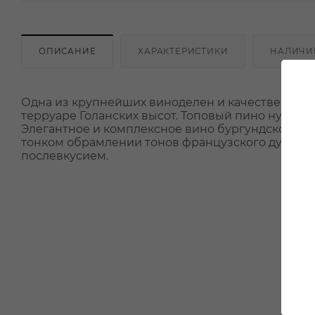
ОПИСАНИЕ
ХАРАКТЕРИСТИКИ
НАЛИЧИ
Одна из крупнейших виноделен и качественный
терруаре Голанских высот. Топовый пино нуар х
Элегантное и комплексное вино бургундского сти
тонком обрамлении тонов французского дуба, хо
послевкусием.