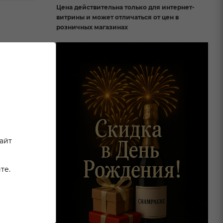
Цена действительна только для интернет-
витрины и может отличаться от цен в
розничных магазинах
щемся
бе.
ка в
, свежим
сайт
те.