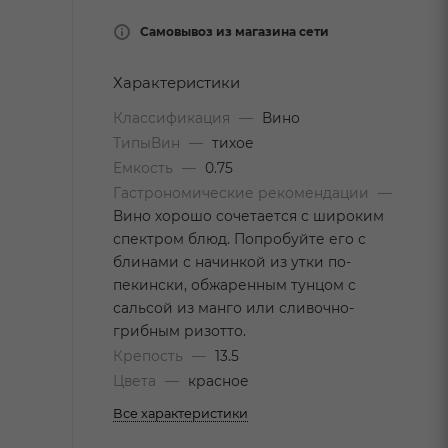
Самовывоз из магазина сети
Характеристики
Классификация
—
Вино
ТипыВин
—
тихое
Емкость
—
0.75
Гастрономические рекомендации
—
Вино хорошо сочетается с широким
спектром блюд. Попробуйте его с
блинами с начинкой из утки по-
пекински, обжаренным тунцом с
сальсой из манго или сливочно-
грибным ризотто.
Крепость
—
13.5
Цвета
—
красное
Все характеристики