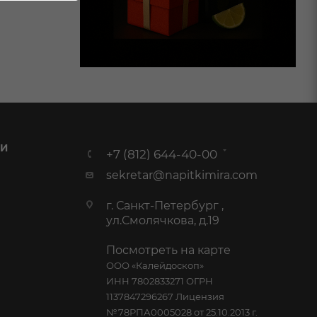
 И
+7 (812) 644-40-00
sekretar@napitkimira.com
г. Санкт-Петербург ,
ул.Смолячкова, д.19
Посмотреть на карте
ООО «Калейдоскоп»
ИНН 7802833271 ОГРН
1137847296267 Лицензия
№78РПА0005028 от 25.10.2013 г.