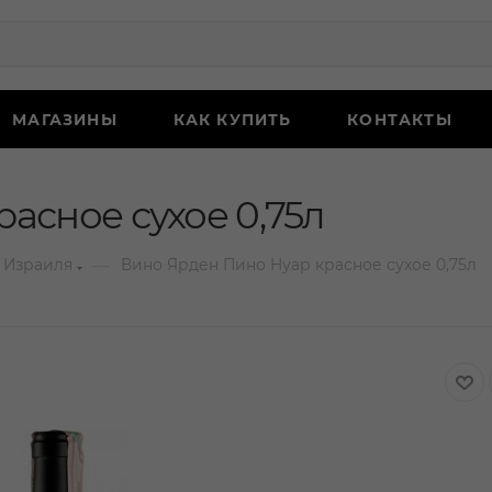
МАГАЗИНЫ
КАК КУПИТЬ
КОНТАКТЫ
асное сухое 0,75л
—
 Израиля
Вино Ярден Пино Нуар красное сухое 0,75л