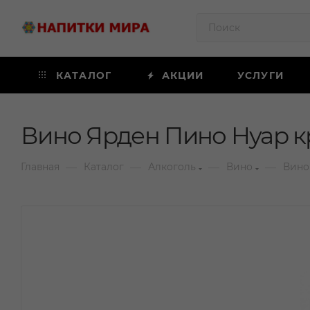
КАТАЛОГ
АКЦИИ
УСЛУГИ
Вино Ярден Пино Нуар кр
—
—
—
—
Главная
Каталог
Алкоголь
Вино
Вино