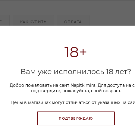
Е
КАК КУПИТЬ
ОПЛАТА
 лидер виноделия Израиля, расположена на выдаю
18+
озяйства, выдержанный 15 месяцев во французском ду
ля с ароматами красных ягод, фиалки, специй и таба
рошей структурой, шелковистой текстурой и чистым
Вам уже исполнилось 18 лет?
Добро пожаловать на сайт Napitkimira. Для доступа на 
подтвердите, пожалуйста, свой возраст.
Цены в магазинах могут отличаться от указанных на сай
ПОДТВЕРЖДАЮ