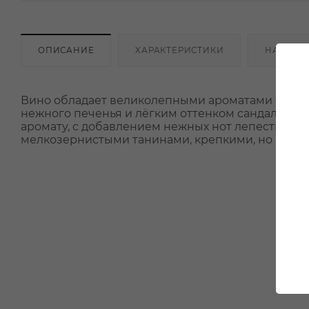
ОПИСАНИЕ
ХАРАКТЕРИСТИКИ
НАЛИЧИ
Вино обладает великолепными ароматами черни
нежного печенья и лёгким оттенком сандалового
аромату, с добавлением нежных нот лепестков ро
мелкозернистыми танинами, крепкими, но нежны