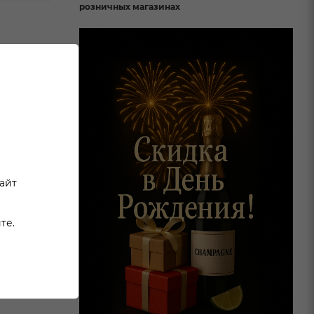
розничных магазинах
,
ет
,
ыдержки.
сайт
те.