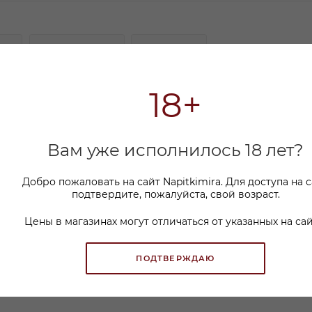
Е
КАК КУПИТЬ
ОПЛАТА
18+
ки, вишни и фиалки, обрамленными нотками орехов
 дерева, придающим элегантность. Вкус соответству
з. Оно свежее, сочное и полно жизни, с элегантными
ми, что говорит о вине с огромным потенциалом в
Вам уже исполнилось 18 лет?
Добро пожаловать на сайт Napitkimira. Для доступа на 
подтвердите, пожалуйста, свой возраст.
Цены в магазинах могут отличаться от указанных на сай
ПОДТВЕРЖДАЮ