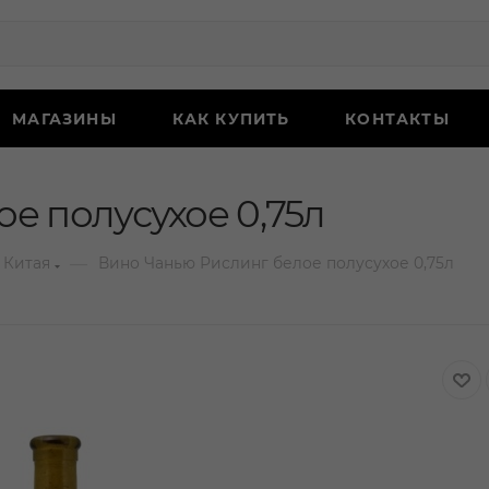
МАГАЗИНЫ
КАК КУПИТЬ
КОНТАКТЫ
е полусухое 0,75л
—
 Китая
Вино Чанью Рислинг белое полусухое 0,75л