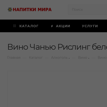
КАТАЛОГ
АКЦИИ
УСЛУГИ
Вино Чанью Рислинг бело
—
—
—
—
Главная
Каталог
Алкоголь
Вино
Вино