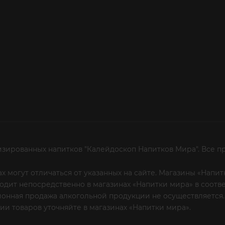
изированных напитков "Калейдоскоп Напитков Мира". Все п
х могут отличаться от указанных на сайте. Магазины «Нап
сходит непосредственно в магазинах «Напитки мира» в соот
онная продажа алкогольной продукции не осуществляется.
и товаров уточняйте в магазинах «Напитки мира».
Уважаем
 или по телефону