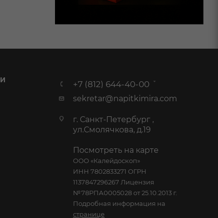
 И
+7 (812) 644-40-00
sekretar@napitkimira.com
г. Санкт-Петербург ,
ул.Смолячкова, д.19
Посмотреть на карте
ООО «Калейдоскоп»
ИНН 7802833271 ОГРН
1137847296267 Лицензия
№78РПА0005028 от 25.10.2013 г.
Подробная информация на
странице