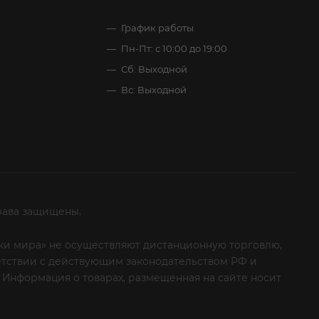
График работы
Пн-Пт: с 10:00 до 19:00
Сб: Выходной
Вс: Выходной
рава защищены.
итки мира» не осуществляют дистанционную торговлю,
ветствии с действующим законодательством РФ и
 Информация о товарах, размещенная на сайте носит
ые клиенты! Если вы решили отказаться от нашей