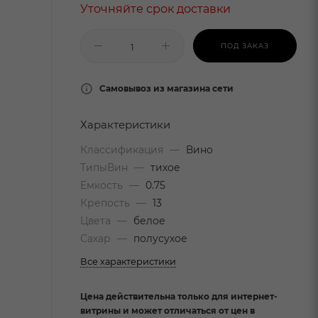
Уточняйте срок доставки
ПОД ЗАКАЗ
Самовывоз из магазина сети
Характеристики
Классификация
—
Вино
ТипыВин
—
тихое
Емкость
—
0.75
Крепость
—
13
Цвета
—
белое
Сахар
—
полусухое
Все характеристики
Цена действительна только для интернет-
витрины и может отличаться от цен в