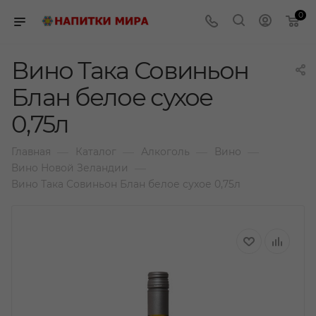
0
Вино Така Совиньон
Блан белое сухое
0,75л
—
—
—
—
Главная
Каталог
Алкоголь
Вино
—
Вино Новой Зеландии
Вино Така Совиньон Блан белое сухое 0,75л