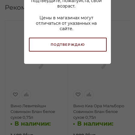
подтвердите, пожалуйста, свой
Рекомендуем
возраст.
Цены в магазинах могут
отличаться от указанных на
сайте.
ПОДТВЕРЖДАЮ
Вино Левитейшн
Вино Киа Ора Мальборо
Совиньон Блан белое
Совиньон Блан белое
сухое 0,75л
сухое 0,75л
В наличии:
В наличии: