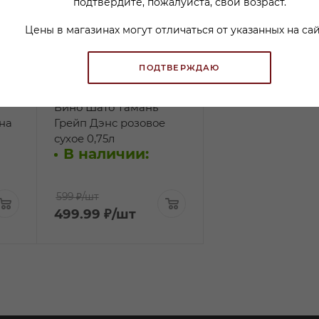
подтвердите, пожалуйста, свой возраст.
Цены в магазинах могут отличаться от указанных на сай
ПОДТВЕРЖДАЮ
Вино Шато Тамань
на
Грейп Дэнс розовое
сухое 0,75л
В наличии:
599 ₽
/шт
499.99
₽
/шт