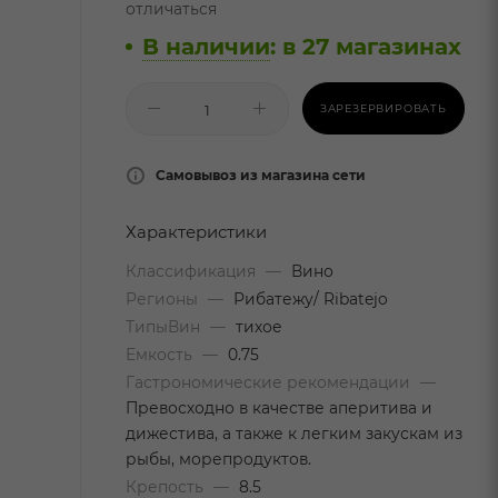
отличаться
В наличии
:
в 27 магазинах
ЗАРЕЗЕРВИРОВАТЬ
Самовывоз из магазина сети
Характеристики
Классификация
—
Вино
Регионы
—
Рибатежу/ Ribatejo
ТипыВин
—
тихое
Емкость
—
0.75
Гастрономические рекомендации
—
Превосходно в качестве аперитива и
дижестива, а также к легким закускам из
рыбы, морепродуктов.
Крепость
—
8.5