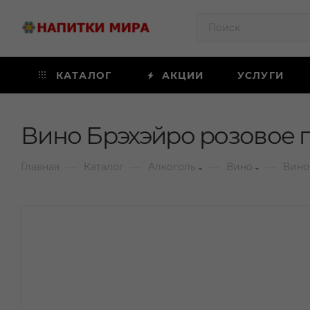
КАТАЛОГ
АКЦИИ
УСЛУГИ
Вино Брэхэйро розовое п
—
—
—
—
Главная
Каталог
Алкоголь
Вино
Вино