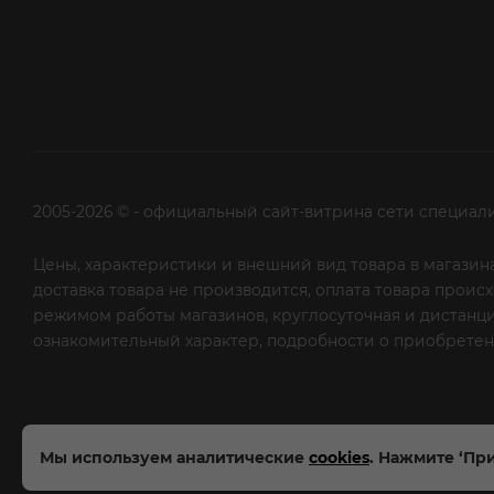
2005-2026 © - официальный сайт-витрина сети специал
Цены, характеристики и внешний вид товара в магазина
доставка товара не производится, оплата товара прои
режимом работы магазинов, круглосуточная и дистанци
ознакомительный характер, подробности о приобретени
рекламной рассылки - сообщите нам об этом на почту
Мы используем аналитические
cookies
. Нажмите ‘При