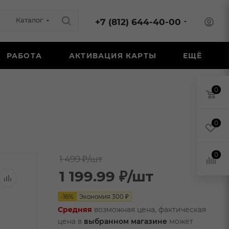
Каталог
+7 (812) 644-40-00
РАБОТА
АКТИВАЦИЯ КАРТЫ
ЕЩЁ
0
0
0
1 499 ₽
/шт
1 199.99
₽
/шт
-
16
%
Экономия
300
₽
Средняя
возможная цена, фактическая
цена в
выбранном магазине
может