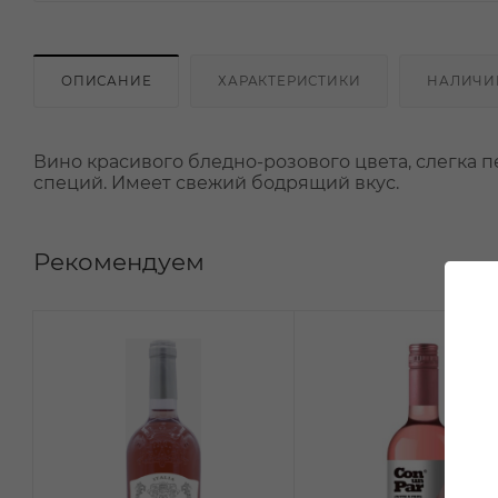
ОПИСАНИЕ
ХАРАКТЕРИСТИКИ
НАЛИЧИ
Вино красивого бледно-розового цвета, слегка 
специй. Имеет свежий бодрящий вкус.
Рекомендуем