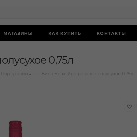
МАГАЗИНЫ
КАК КУПИТЬ
КОНТАКТЫ
олусухое 0,75л
—
 Португалии
Вино Брэхэйро розовое полусухое 0,75л