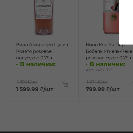
Вино Аморнеро Пулиа
Вино Кон Ун Пар
Розато розовое
Бобаль Утиель-Реке
полусухое 0,75л
розовое сухое 0,75л
В наличии:
В наличии:
Арт.: 1 437 923
1 999 ₽
/шт
1 074 ₽
/шт
1 599.99
₽
/шт
799.99
₽
/шт