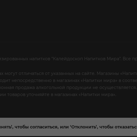
изированных напитков "Калейдоскоп Напитков Мира". Все п
х могут отличаться от указанных на сайте. Магазины «Нап
сходит непосредственно в магазинах «Напитки мира» в соот
онная продажа алкогольной продукции не осуществляется.
и товаров уточняйте в магазинах «Напитки мира».
Уважаем
 или по телефону
нять’, чтобы согласиться, или ‘Отклонить’, чтобы отказать