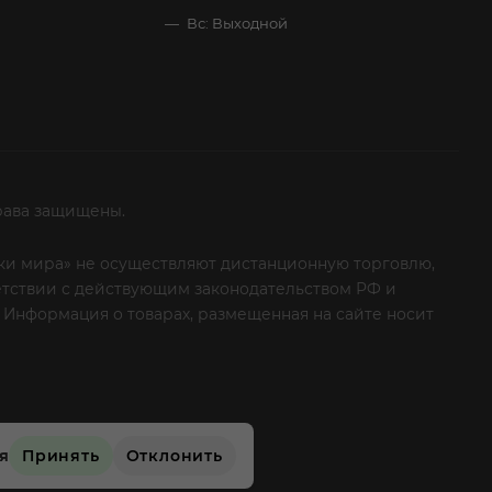
Вс: Выходной
рава защищены.
итки мира» не осуществляют дистанционную торговлю,
ветствии с действующим законодательством РФ и
 Информация о товарах, размещенная на сайте носит
ые клиенты! Если вы решили отказаться от нашей
ся
Принять
Отклонить