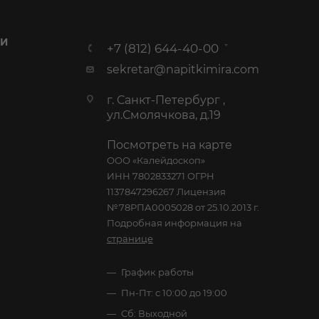
 И
+7 (812) 644-40-00
sekretar@napitkimira.com
г. Санкт-Петербург ,
ул.Смолячкова, д.19
Посмотреть на карте
ООО «Калейдоскоп»
ИНН 7802833271 ОГРН
1137847296267 Лицензия
№78РПА0005028 от 25.10.2013 г.
Подробная информация на
странице
График работы
Пн-Пт: с 10:00 до 19:00
Сб: Выходной