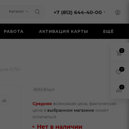
Каталог
+7 (812) 644-40-00
РАБОТА
АКТИВАЦИЯ КАРТЫ
ЕЩЁ
0
хое 0,75л
0
0
899 ₽
/шт
Средняя
возможная цена, фактическая
цена в
выбранном магазине
может
отличаться
Нет в наличии