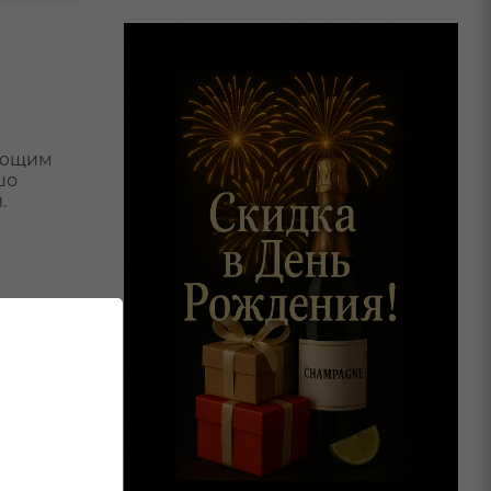
жающим
шо
.