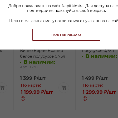
Добро пожаловать на сайт Napitkimira. Для доступа на 
подтвердите, пожалуйста, свой возраст.
Цены в магазинах могут отличаться от указанных на сай
ПОДТВЕРЖДАЮ
о
Вино Оушн Буффе
Вино Брэхэйро б
5л
Виньо Верде Бранко
полусухое 0,75л
В наличии:
белое полусухое 0,75л
В наличии:
Арт.: 9 230
1 399
₽
/шт
1 499
₽
/шт
По карте:
По карте:
1 199.99 ₽
/шт
1 299.99 ₽
/шт