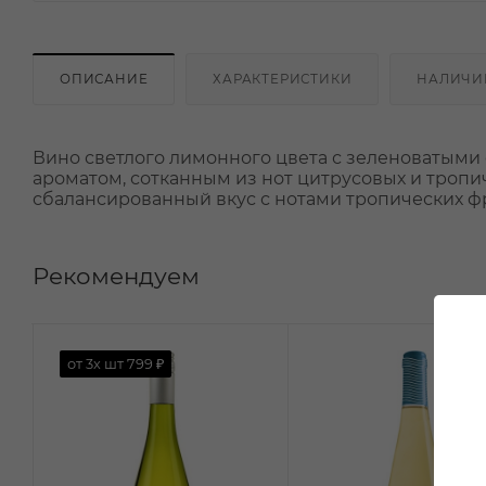
ОПИСАНИЕ
ХАРАКТЕРИСТИКИ
НАЛИЧИ
Вино светлого лимонного цвета с зеленоватым
ароматом, сотканным из нот цитрусовых и тропи
сбалансированный вкус с нотами тропических фр
Рекомендуем
от 3х шт
799 ₽