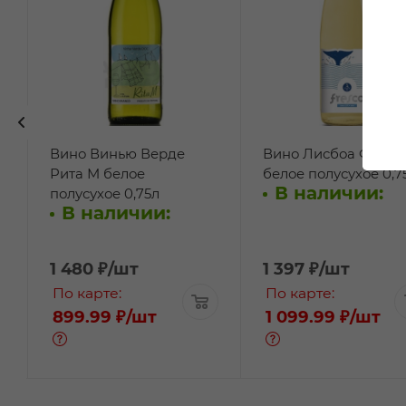
Вино Винью Верде
Вино Лисбоа Фреск
Рита М белое
белое полусухое 0,7
В наличии:
полусухое 0,75л
В наличии:
1 480
₽
/шт
1 397
₽
/шт
По карте:
По карте:
899.99 ₽
/шт
1 099.99 ₽
/шт