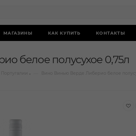
МАГАЗИНЫ
КАК КУПИТЬ
КОНТАКТЫ
ио белое полусухое 0,75л
—
 Португалии
Вино Винью Верде Либерио белое полусу