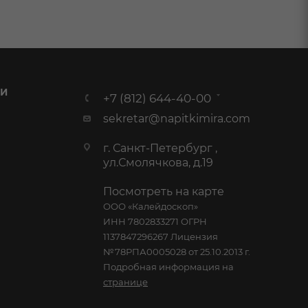
 И
+7 (812) 644-40-00
sekretar@napitkimira.com
г. Санкт-Петербург ,
ул.Смолячкова, д.19
Посмотреть на карте
ООО «Калейдоскоп»
ИНН 7802833271 ОГРН
1137847296267 Лицензия
№78РПА0005028 от 25.10.2013 г.
Подробная информация на
странице