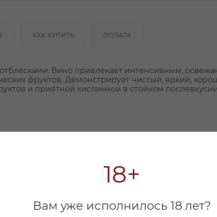
Е
КАК КУПИТЬ
ОПЛАТА
и отблесками. Вино привлекает интенсивным, осве
ческих фруктов. Демонстрирует чистый, яркий, хоро
уктов и приятной кислинкой в стойком послевкусии
18+
Вам уже исполнилось 18 лет?