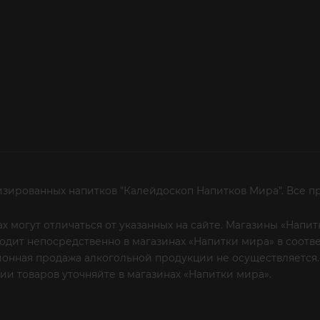
изированных напитков "Калейдоскоп Напитков Мира". Все п
х могут отличаться от указанных на сайте. Магазины «Нап
сходит непосредственно в магазинах «Напитки мира» в соот
онная продажа алкогольной продукции не осуществляется.
и товаров уточняйте в магазинах «Напитки мира».
Уважаем
 или по телефону