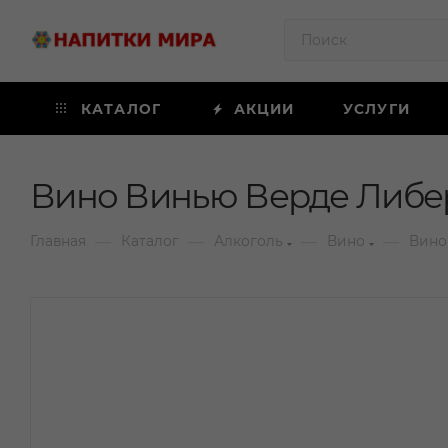
КАТАЛОГ
АКЦИИ
УСЛУГИ
Вино Винью Верде Либер
—
—
—
—
Главная
Каталог
Алкоголь
Вино
Вино