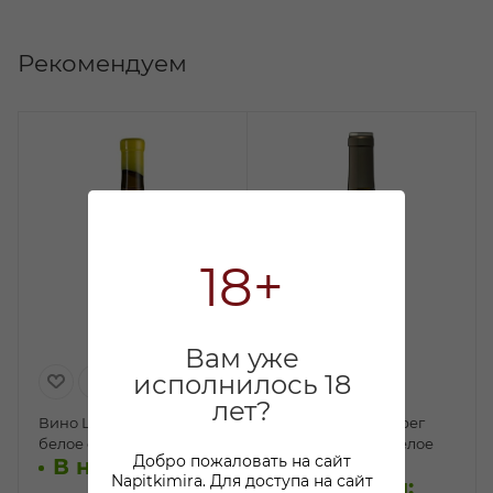
Рекомендуем
18+
Вам уже
исполнилось 18
лет?
Вино Шардоне Сикоры
Вино Высокий Берег
белое сухое 0,75л
Мюллер-Тургау белое
Добро пожаловать на сайт
В наличии:
сухое 0,75л
Napitkimira. Для доступа на сайт
В наличии: