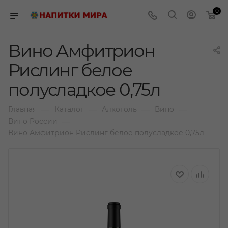
0
Вино Амфитрион
Рислинг белое
полусладкое 0,75л
—
—
—
—
Главная
Каталог
Алкоголь
Вино
—
Вино России
Вино Амфитрион Рислинг белое полусладкое 0,75л