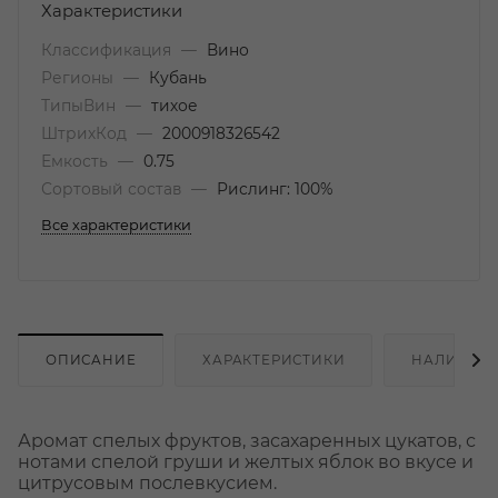
Характеристики
Классификация
—
Вино
Регионы
—
Кубань
ТипыВин
—
тихое
ШтрихКод
—
2000918326542
Емкость
—
0.75
Сортовый состав
—
Рислинг: 100%
Все характеристики
ОПИСАНИЕ
ХАРАКТЕРИСТИКИ
НАЛИЧИЕ
Аромат спелых фруктов, засахаренных цукатов, с
нотами спелой груши и желтых яблок во вкусе и
цитрусовым послевкусием.