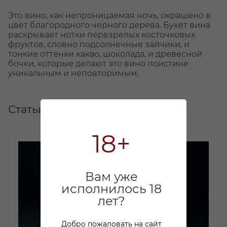
Это вино, как непроницаемая ночь, окрашено в
цвет благородного черного дерева. Букет вина
раскрывает нотки перезрелых косточковых
фруктов, словно подсолнечные зайчики, и
тонкие оттенки какао, шоколада, и древесной
бочки, которые делают это вино поистине
уникальным и неповторимым.
Статьи
18+
Вам уже
исполнилось 18
лет?
Добро пожаловать на сайт