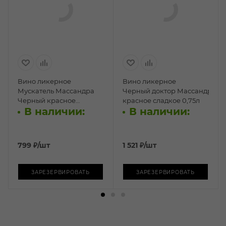
Вино ликерное
Вино ликерное
Мускатель Массандра
Черный доктор Массандра
Черный красное
красное сладкое 0,75л
В наличии:
В наличии:
сладкое 0,75л
799
₽
/шт
1 521
₽
/шт
ЗАРЕЗЕРВИРОВАТЬ
ЗАРЕЗЕРВИРОВАТЬ