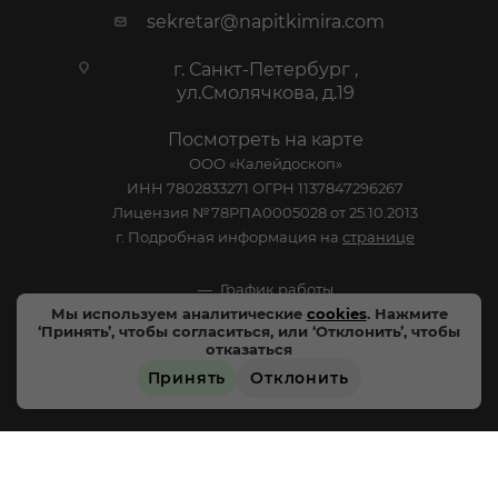
sekretar@napitkimira.com
г. Санкт-Петербург ,
ул.Смолячкова, д.19
Посмотреть на карте
ООО «Калейдоскоп»
ИНН 7802833271 ОГРН 1137847296267
Лицензия №78РПА0005028 от 25.10.2013
г. Подробная информация на
странице
График работы
Мы используем аналитические
cookies
. Нажмите
Пн-Пт: с 10:00 до 19:00
‘Принять’, чтобы согласиться, или ‘Отклонить’, чтобы
отказаться
Сб: Выходной
Принять
Отклонить
Вс: Выходной
ЗАРЕЗЕРВИРОВАТЬ