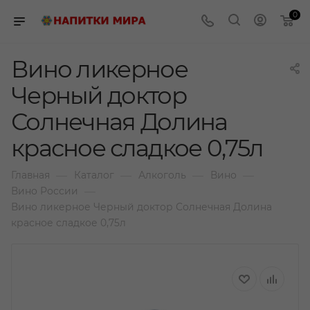
0
Вино ликерное
Черный доктор
Солнечная Долина
красное сладкое 0,75л
—
—
—
—
Главная
Каталог
Алкоголь
Вино
—
Вино России
Вино ликерное Черный доктор Солнечная Долина
красное сладкое 0,75л