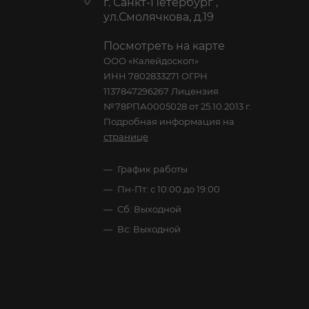
г. Санкт-Петербург ,
ул.Смолячкова, д.19
Посмотреть на карте
ООО «Калейдоскоп»
ИНН 7802833271 ОГРН
1137847296267 Лицензия
№78РПА0005028 от 25.10.2013 г.
Подробная информация на
странице
График работы
Пн-Пт: с 10:00 до 19:00
Сб: Выходной
Вс: Выходной