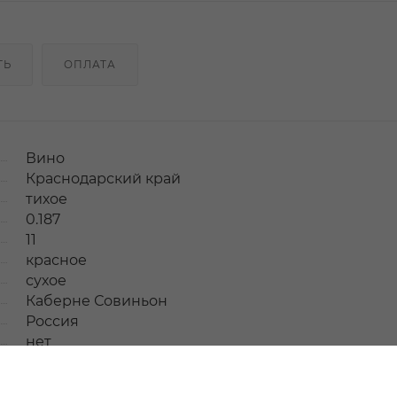
ТЬ
ОПЛАТА
Вино
Краснодарский край
тихое
0.187
11
красное
сухое
Каберне Совиньон
Россия
нет