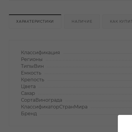
ХАРАКТЕРИСТИКИ
НАЛИЧИЕ
КАК КУПИ
Классификация
Регионы
ТипыВин
Емкость
Крепость
Цвета
Сахар
СортаВинограда
КлассификаторСтранМира
Бренд