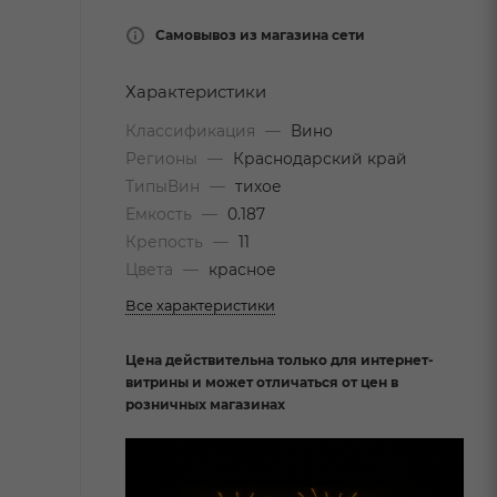
Самовывоз из магазина сети
Характеристики
Классификация
—
Вино
Регионы
—
Краснодарский край
ТипыВин
—
тихое
Емкость
—
0.187
Крепость
—
11
Цвета
—
красное
Все характеристики
Цена действительна только для интернет-
витрины и может отличаться от цен в
розничных магазинах