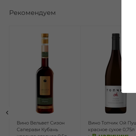
Рекомендуем
Вино Вельвет Сизон
Вино Топчик Ой Пу
Саперави Кубань
красное сухое 0,75л