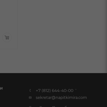
В наличии:
сухое 0,75л
В наличи
1 099 ₽
/шт
749
₽
/шт
799.99
₽
/шт
 И
+7 (812) 644-40-00
sekretar@napitkimira.com