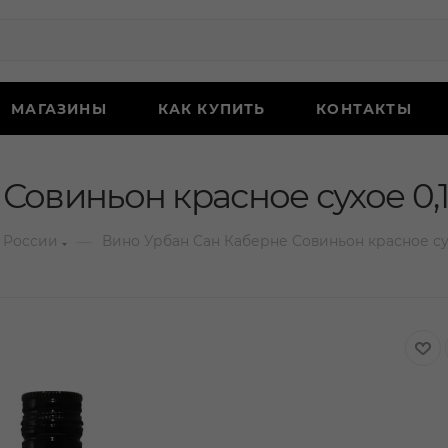
МАГАЗИНЫ
КАК КУПИТЬ
КОНТАКТЫ
Совиньон красное сухое 0,
—
 России
Вино Урбан Сан Каберне Совиньон красное су