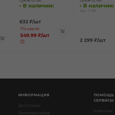
сухое 0,75л
сухое 0,75л
В наличии:
В наличии:
Арт.: 7 851
632
₽
/шт
По карте:
549.99 ₽
/шт
2 299
₽
/шт
ИНФОРМАЦИЯ
ПОМОЩЬ
СЕРВИСЫ
Дегустации
Клиентам
Политика cookie