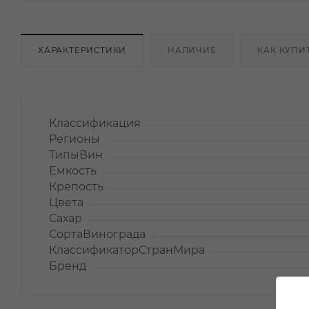
ХАРАКТЕРИСТИКИ
НАЛИЧИЕ
КАК КУПИ
Классификация
Регионы
ТипыВин
Емкость
Крепость
Цвета
Сахар
СортаВинограда
КлассификаторСтранМира
Бренд