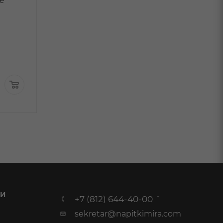
е
Резерв красное сухое
0,75л
В наличи
0,75л
В наличии:
3 749
₽
/шт
По карте:
2 999.99 ₽
/
899
₽
/шт
шт
 И
+7 (812) 644-40-00
sekretar@napitkimira.com