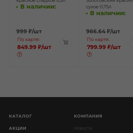
красное сладкое 0,5л
Золотовский красно
В наличии:
сухое 0,75л
В наличии:
999
₽
/шт
966.64
₽
/шт
По карте:
По карте:
849.99 ₽
/шт
799.99 ₽
/шт
КАТАЛОГ
КОМПАНИЯ
АКЦИИ
Новости