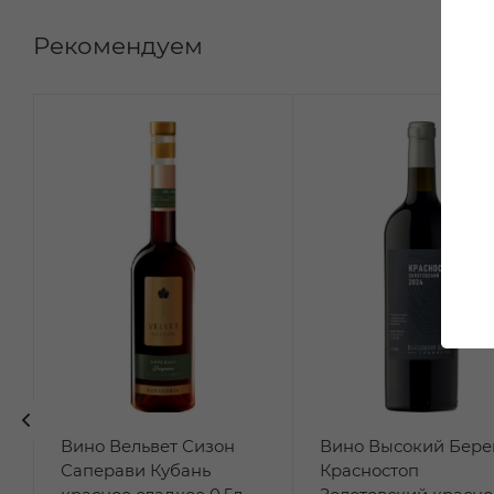
Рекомендуем
Вино Вельвет Сизон
Вино Высокий Бере
Саперави Кубань
Красностоп