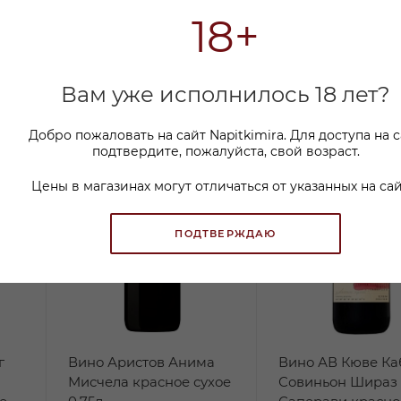
18+
Вам уже исполнилось 18 лет?
Добро пожаловать на сайт Napitkimira. Для доступа на 
подтвердите, пожалуйста, свой возраст.
Цены в магазинах могут отличаться от указанных на сай
ПОДТВЕРЖДАЮ
г
Вино Аристов Анима
Вино АВ Кюве Ка
Мисчела красное сухое
Совиньон Шираз