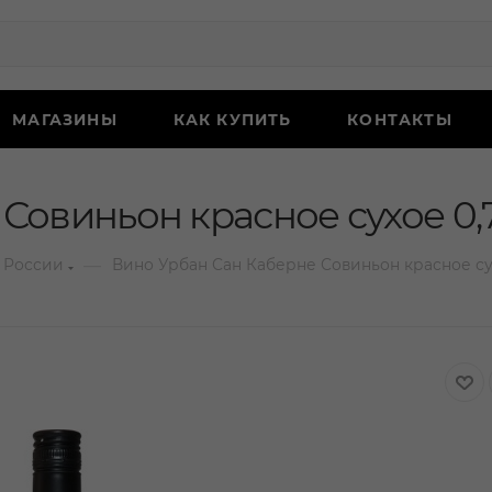
МАГАЗИНЫ
КАК КУПИТЬ
КОНТАКТЫ
Совиньон красное сухое 0,
—
 России
Вино Урбан Сан Каберне Совиньон красное су