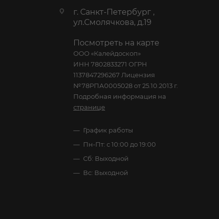
г. Санкт-Петербург ,
ул.Смолячкова, д.19
Посмотреть на карте
ООО «Калейдоскоп»
ИНН 7802833271 ОГРН
1137847296267 Лицензия
№78РПА0005028 от 25.10.2013 г.
Подробная информация на
странице
График работы
Пн-Пт: с 10:00 до 19:00
Сб: Выходной
Вс: Выходной