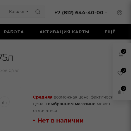
Каталог
+7 (812) 644-40-00
РАБОТА
АКТИВАЦИЯ КАРТЫ
ЕЩЁ
0
75л
хое 0,75л
0
0
Средняя
возможная цена, фактическая
цена в
выбранном магазине
может
отличаться
Нет в наличии