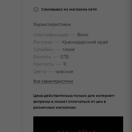
Самовывоз из магазина сети
Характеристики
Классификация
—
Вино
Регионы
—
Краснодарский край
ТипыВин
—
тихое
Емкость
—
0.75
Крепость
—
11
Цвета
—
красное
Все характеристики
Цена действительна только для интернет-
витрины и может отличаться от цен в
розничных магазинах