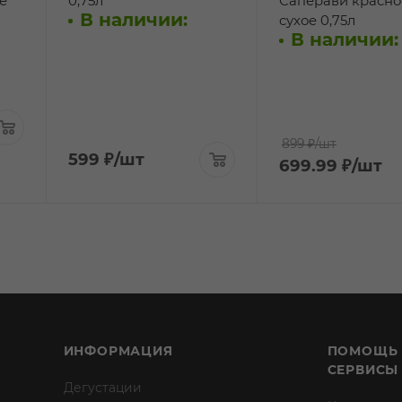
е
0,75л
Саперави красно
В наличии:
сухое 0,75л
В наличии:
899 ₽
/шт
599
₽
/шт
699.99
₽
/шт
ИНФОРМАЦИЯ
ПОМОЩЬ
СЕРВИСЫ
Дегустации