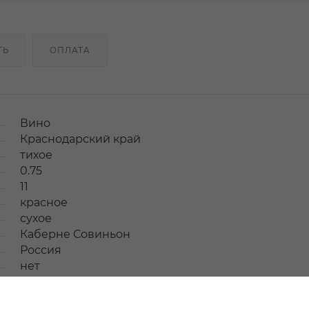
ТЬ
ОПЛАТА
Вино
Краснодарский край
тихое
0.75
11
красное
сухое
Каберне Совиньон
Россия
нет