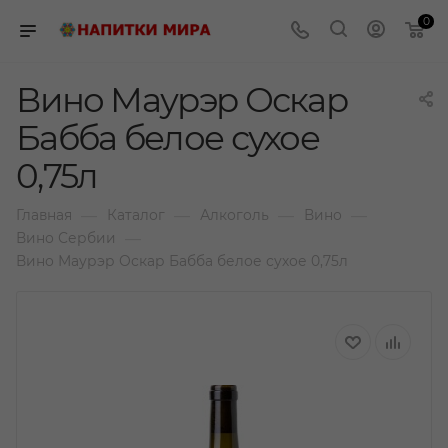
0
Вино Маурэр Оскар
Бабба белое сухое
0,75л
—
—
—
—
Главная
Каталог
Алкоголь
Вино
—
Вино Сербии
Вино Маурэр Оскар Бабба белое сухое 0,75л