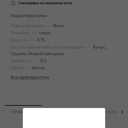
Самовывоз из магазина сети
Характеристики
Классификация
—
Вино
ТипыВин
—
тихое
Емкость
—
0.75
Гастрономические рекомендации
—
Хумус,
Сациви, Индийская кухня
Крепость
—
13.5
Цвета
—
белое
Все характеристики
ОПИСАНИЕ
ХАРАКТЕРИСТИКИ
НАЛИЧИЕ