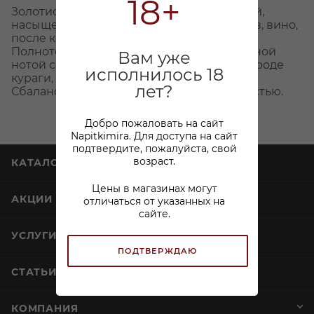
18+
Золотисто-оранжевый цвет. Аромат яркий,
насыщенный, сложный, это вино - прорыв, вино,
после которого почва уходит из-под ног.
Полнотелое, высокоэкстрактивное, с пряной
Вам уже
нотой соломы, жимолости, сухофруктов вроде
исполнилось 18
кураги, миндаля, цедры апельсина.
лет?
Сбалансированное, с отличной кислотностью.
Добро пожаловать на сайт
Napitkimira. Для доступа на сайт
подтвердите, пожалуйста, свой
возраст.
КАТАЛОГ
Цены в магазинах могут
АКЦИИ
отличаться от указанных на
сайте.
УСЛУГИ
ПОДТВЕРЖДАЮ
СТАТЬИ
КОМПАНИЯ