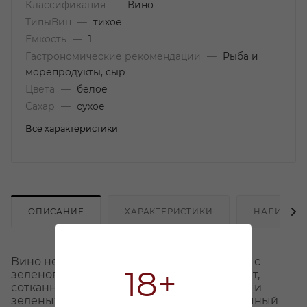
Классификация
—
Вино
ТипыВин
—
тихое
Емкость
—
1
Гастрономические рекомендации
—
Рыба и
морепродукты, сыр
Цвета
—
белое
Сахар
—
сухое
Все характеристики
ОПИСАНИЕ
ХАРАКТЕРИСТИКИ
НАЛИЧИЕ
Вино нежного светло-соломенного цвета с
18+
зеленоватым отливом. Элегантный аромат,
сотканный из нот белых весенних цветов и
зеленых фруктов. Освежающий гармоничный