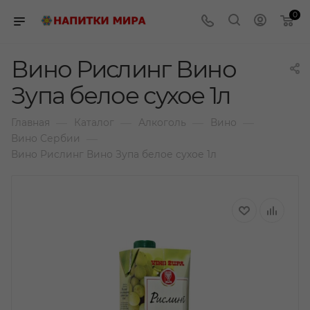
0
Вино Рислинг Вино
Зупа белое сухое 1л
—
—
—
—
Главная
Каталог
Алкоголь
Вино
—
Вино Сербии
Вино Рислинг Вино Зупа белое сухое 1л