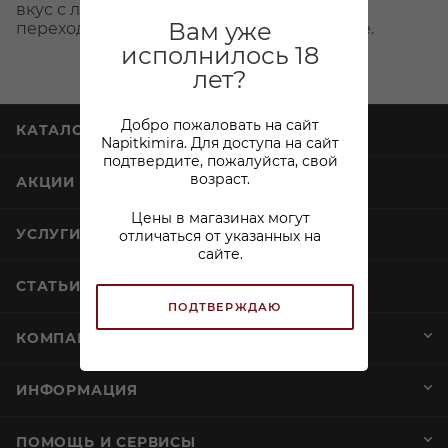
вкус с легкой цитрусовой кислинкой,
Вам уже
переходящий в чистое сухое послевкусие.
исполнилось 18
лет?
Добро пожаловать на сайт
КАТАЛОГ
Napitkimira. Для доступа на сайт
подтвердите, пожалуйста, свой
возраст.
АКЦИИ
Цены в магазинах могут
УСЛУГИ
отличаться от указанных на
сайте.
СТАТЬИ
ПОДТВЕРЖДАЮ
КОМПАНИЯ
ИНФОРМАЦИЯ
ПОМОЩЬ И СЕРВИСЫ