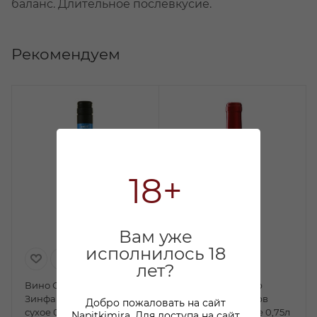
баланс. Длительное послевкусие.
Рекомендуем
18+
Вам уже
исполнилось 18
лет?
Вино Санта Моника
Вино Зэ Дог Фазер
Зинфандель красное
Зинфандель Резерв
Добро пожаловать на сайт
сухое 0,75л
красное полусухое 0,75л
Napitkimira. Для доступа на сайт