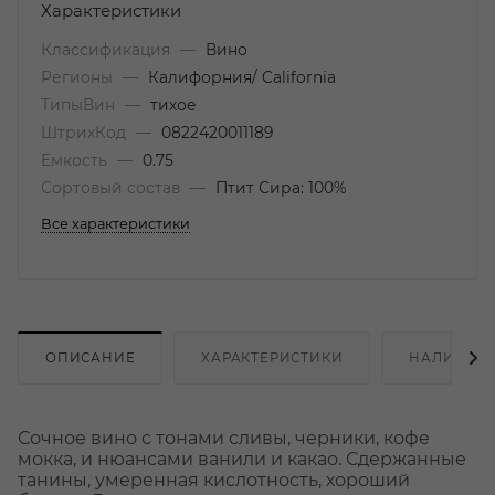
Характеристики
Классификация
—
Вино
Регионы
—
Калифорния/ California
ТипыВин
—
тихое
ШтрихКод
—
0822420011189
Емкость
—
0.75
Сортовый состав
—
Птит Сира: 100%
Все характеристики
ОПИСАНИЕ
ХАРАКТЕРИСТИКИ
НАЛИЧИЕ
Сочное вино с тонами сливы, черники, кофе
мокка, и нюансами ванили и какао. Сдержанные
танины, умеренная кислотность, хороший