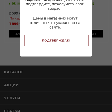
В наличии:
В наличии:
подтвердите, пожалуйста, свой
возраст.
2 599
₽
/шт
2 099
₽
/шт
Цены в магазинах могут
По карте:
По карте:
отличаться от указанных на
1 899.99 ₽
/шт
1 799.99 ₽
/шт
сайте.
ЗАРЕЗЕРВИРОВАТЬ
ЗАРЕЗЕРВИРОВАТЬ
ПОДТВЕРЖДАЮ
КАТАЛОГ
АКЦИИ
УСЛУГИ
СТАТЬИ