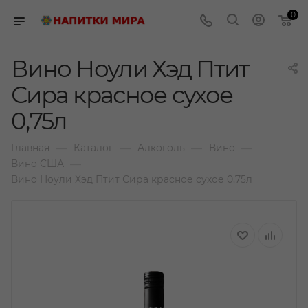
0
Вино Ноули Хэд Птит
Сира красное сухое
0,75л
—
—
—
—
Главная
Каталог
Алкоголь
Вино
—
Вино США
Вино Ноули Хэд Птит Сира красное сухое 0,75л