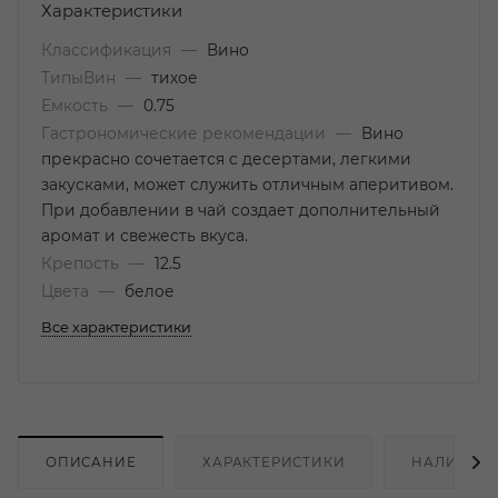
Характеристики
Классификация
—
Вино
ТипыВин
—
тихое
Емкость
—
0.75
Гастрономические рекомендации
—
Вино
прекрасно сочетается с десертами, легкими
закусками, может служить отличным аперитивом.
При добавлении в чай создает дополнительный
аромат и свежесть вкуса.
Крепость
—
12.5
Цвета
—
белое
Все характеристики
ОПИСАНИЕ
ХАРАКТЕРИСТИКИ
НАЛИЧИЕ