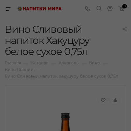
0
Вино Сливовый
напиток Хакуцуру
белое сухое 0,75л
—
—
—
—
Главная
Каталог
Алкоголь
Вино
—
Вино Японии
Вино Сливовый напиток Хакуцуру белое сухое 0,75л