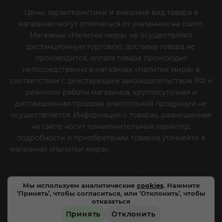
Цены, характеристики и внешний вид товара в
магазинах могут отличаться от указанных на сайте.
Магазины «Напитки мира» не осуществляют
дистанционную торговлю, доставка товара не
производится, оплата товара происходит
непосредственно в магазинах «Напитки мира» в
соответствии с действующим законодательством РФ и
режимом работы магазинов, круглосуточная и
дистанционная продажа алкогольной продукции не
осуществляется. Информация о товарах, размещенная
на сайте носит ознакомительный характер,
подробности о приобретении товаров уточняйте в
магазинах «Напитки мира».
Уважаемые клиенты! Если
вы решили отказаться от нашей рекламной рассылки
- сообщите нам об этом на почту или по телефону
Мы используем аналитические
cookies
. Нажмите
‘Принять’, чтобы согласиться, или ‘Отклонить’, чтобы
отказаться
Принять
Отклонить