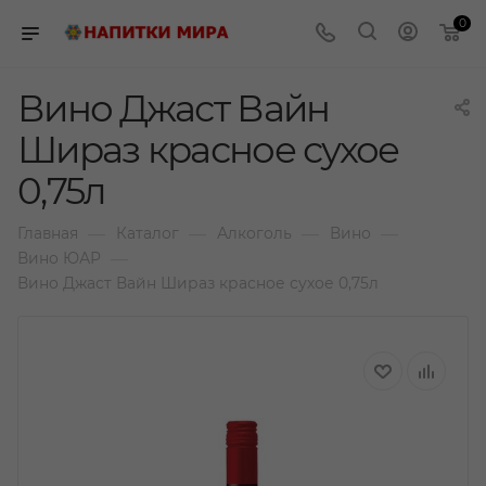
0
Вино Джаст Вайн
Шираз красное сухое
0,75л
—
—
—
—
Главная
Каталог
Алкоголь
Вино
—
Вино ЮАР
Вино Джаст Вайн Шираз красное сухое 0,75л