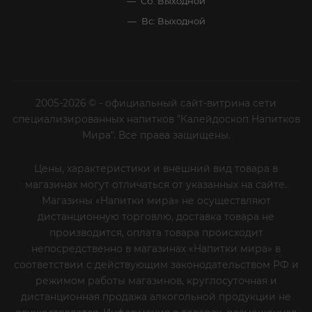
ПОМОЩЬ И СЕРВИСЫ
+7 (812) 644-40-00
sekretar@napitkimira.com
г. Санкт-Петербург ,
ул.Смолячкова, д.19
Посмотреть на карте
ООО «Калейдоскоп»
ИНН 7802833271 ОГРН 1137847296267
Лицензия №78РПА0005028 от 25.10.2013
г. Подробная информация на
странице
График работы
Пн-Пт: с 10:00 до 19:00
Сб: Выходной