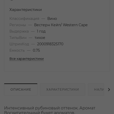
Характеристики
Классификация
—
Вино
Регионы
—
Вестерн Кейп/ Western Cape
Выдержка
—
1 год
ТипыВин
—
тихое
ШтрихКод
—
2000918325170
Емкость
—
0.75
Все характеристики
ОПИСАНИЕ
ХАРАКТЕРИСТИКИ
НАЛИЧИЕ
Интенсивный рубиновый оттенок. Аромат
Восхитительный букет ароматов,