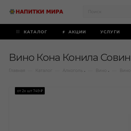
КАТАЛОГ
АКЦИИ
УСЛУГИ
Вино Кона Конила Совинь
—
—
—
—
Главная
Каталог
Алкоголь
Вино
Вино
от 2х шт
749 ₽