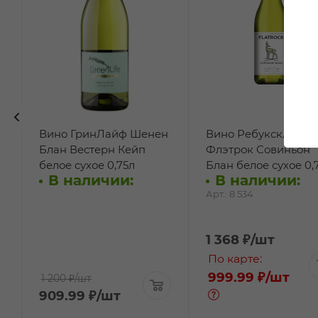
Вино ГринЛайф Шенен
Вино Ребуксклоф
Блан Вестерн Кейп
Флэтрок Совиньон
белое сухое 0,75л
Блан белое сухое 0,
В наличии:
В наличии:
Арт.: 8 534
1 368
₽
/шт
По карте:
999.99 ₽
/шт
1 200 ₽
/шт
909.99
₽
/шт