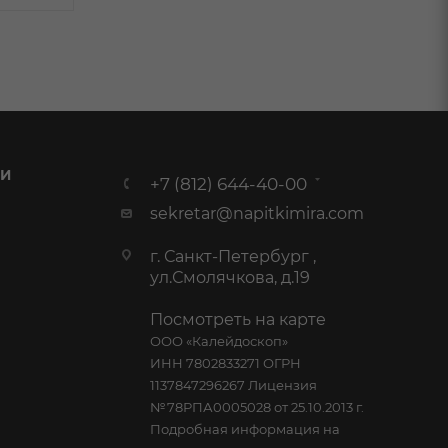
 И
+7 (812) 644-40-00
sekretar@napitkimira.com
г. Санкт-Петербург ,
ул.Смолячкова, д.19
Посмотреть на карте
ООО «Калейдоскоп»
ИНН 7802833271 ОГРН
1137847296267 Лицензия
№78РПА0005028 от 25.10.2013 г.
Подробная информация на