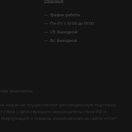
странице
График работы
Пн-Пт: с 10:00 до 19:00
Сб: Выходной
Вс: Выходной
рава защищены.
итки мира» не осуществляют дистанционную торговлю,
ветствии с действующим законодательством РФ и
 Информация о товарах, размещенная на сайте носит
ые клиенты! Если вы решили отказаться от нашей