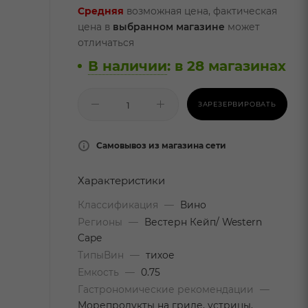
Средняя
возможная цена, фактическая
цена в
выбранном магазине
может
отличаться
В наличии
:
в 28 магазинах
ЗАРЕЗЕРВИРОВАТЬ
Самовывоз из магазина сети
Характеристики
Классификация
—
Вино
Регионы
—
Вестерн Кейп/ Western
Cape
ТипыВин
—
тихое
Емкость
—
0.75
Гастрономические рекомендации
—
Морепродукты на гриле, устрицы,