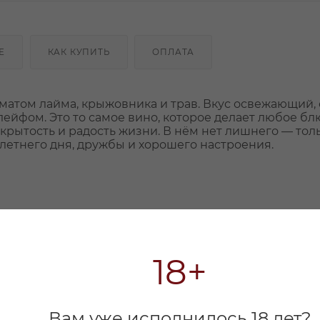
Е
КАК КУПИТЬ
ОПЛАТА
матом лайма, крыжовника и трав. Вкус освежающий, 
йфом. Это то самое вино, которое делает любое бл
открытость и радость жизни. В нём нет лишнего — тол
 летнего дня, дружбы и хорошего настроения.
18+
Вам уже исполнилось 18 лет?