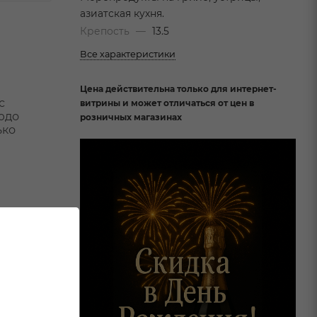
азиатская кухня.
Крепость
—
13.5
Все характеристики
Цена действительна только для интернет-
с
витрины и может отличаться от цен в
юдо
розничных магазинах
ько
от 2х шт
749 ₽