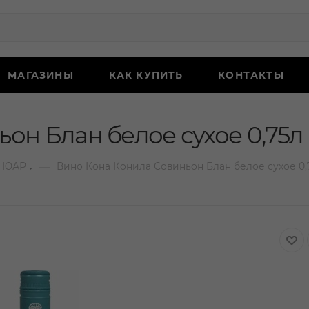
МАГАЗИНЫ
КАК КУПИТЬ
КОНТАКТЫ
он Блан белое сухое 0,75л
—
 ЮАР
Вино Кона Конила Совиньон Блан белое сухое 0,