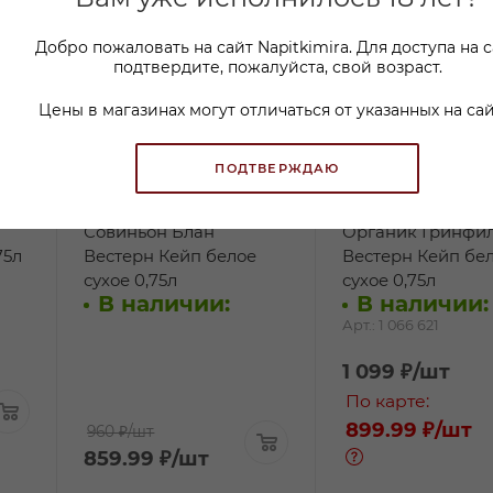
Добро пожаловать на сайт Napitkimira. Для доступа на 
подтвердите, пожалуйста, свой возраст.
Цены в магазинах могут отличаться от указанных на сай
ПОДТВЕРЖДАЮ
Вино ГринЛайф
Вино Шенен Бла
Совиньон Блан
Органик Гринфи
75л
Вестерн Кейп белое
Вестерн Кейп бе
сухое 0,75л
сухое 0,75л
В наличии:
В наличии:
Арт.: 1 066 621
1 099
₽
/шт
По карте:
899.99 ₽
/шт
960 ₽
/шт
859.99
₽
/шт