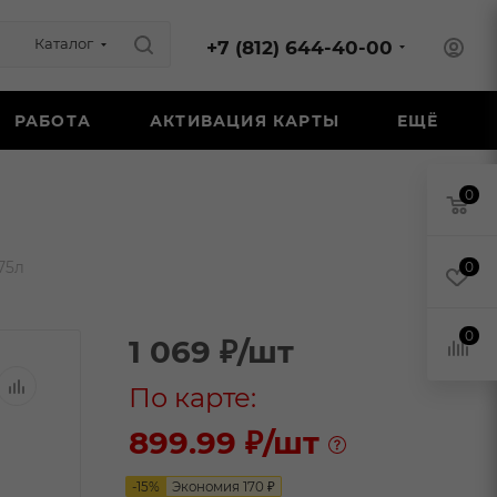
Каталог
+7 (812) 644-40-00
РАБОТА
АКТИВАЦИЯ КАРТЫ
ЕЩЁ
0
75л
0
0
1 069
₽
/шт
По карте:
899.99 ₽
/шт
-
15
%
Экономия
170
₽