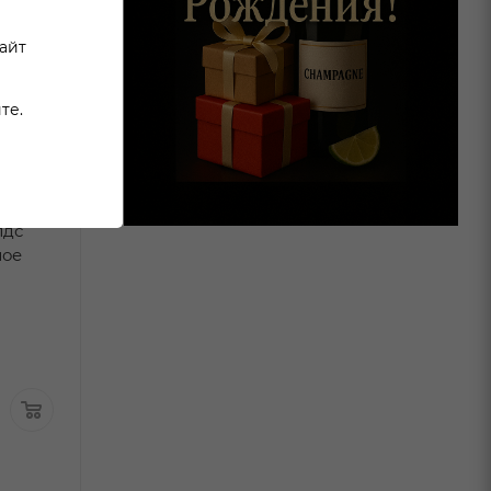
сайт
те.
н
Вино Симонсиг
Вино Кона Ко
лдс
Санбёрд Совиньон
Шенен Блан б
лое
Блан белое сухое 0,75л
сухое 0,75л
В наличии:
В наличи
1 069
₽
/шт
По карте:
899.99 ₽
/ш
2 790 ₽
/шт
1 399.99
₽
/шт