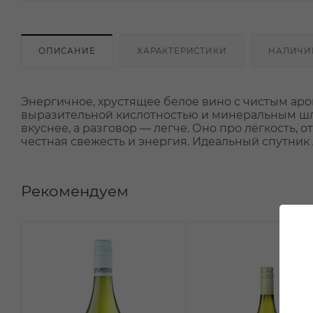
ОПИСАНИЕ
ХАРАКТЕРИСТИКИ
НАЛИЧИ
Энергичное, хрустящее белое вино с чистым аро
выразительной кислотностью и минеральным шле
вкуснее, а разговор — легче. Оно про лёгкость, 
честная свежесть и энергия. Идеальный спутник
Рекомендуем