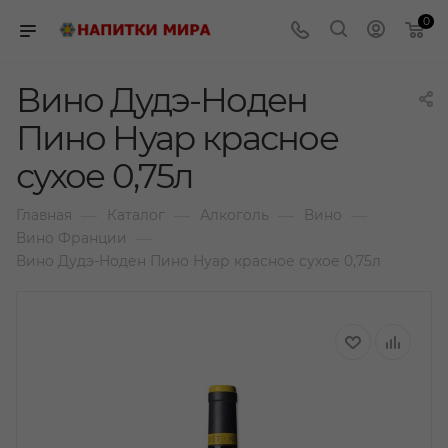
0
Вино Дудэ-Ноден
Пино Нуар красное
сухое 0,75л
—
—
—
—
Главная
Каталог
Алкоголь
Вино
—
Вино Франции
Вино Дудэ-Ноден Пино Нуар красное сухое 0,75л