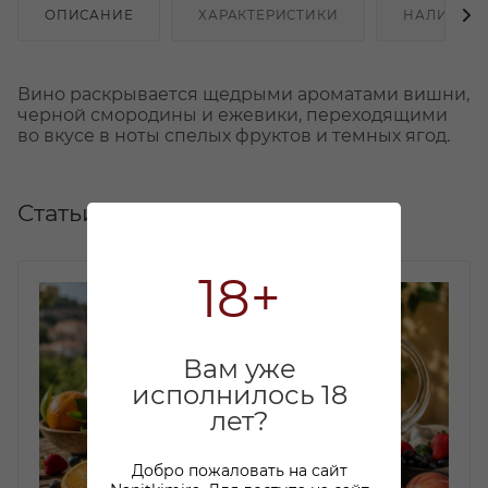
ОПИСАНИЕ
ХАРАКТЕРИСТИКИ
НАЛИЧИЕ
Вино раскрывается щедрыми ароматами вишни,
черной смородины и ежевики, переходящими
во вкусе в ноты спелых фруктов и темных ягод.
Статьи
18+
Вам уже
исполнилось 18
лет?
Добро пожаловать на сайт