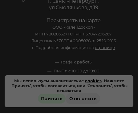
г. Санкт-Петербург ,
ул.Смолячкова, д.19
Посмотреть на карте
ООО «Калейдоскоп»
ИНН 7802833271 ОГРН 1137847296267
Лицензия №78РПА0005028 от 25.10.2013
г. Подробная информация на
странице
График работы
Пн-Пт: с 10:00 до 19:00
Сб: Выходной
Мы используем аналитические
cookies
. Нажмите
‘Принять’, чтобы согласиться, или ‘Отклонить’, чтобы
Вс: Выходной
отказаться
Принять
Отклонить
ЗАРЕЗЕРВИРОВАТЬ
2005-2026 © - официальный сайт-витрина сети
специализированных напитков "Калейдоскоп Напитков