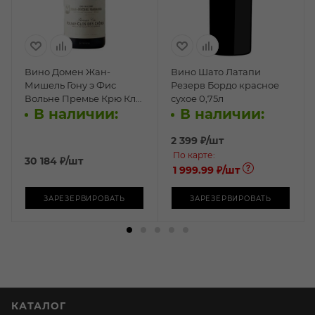
Вино Домен Жан-
Вино Шато Латапи
Мишель Гону э Фис
Резерв Бордо красное
Вольне Премье Крю Кло
сухое 0,75л
В наличии:
В наличии:
де Шен красное сухое
0,75л
2 399
₽
/шт
По карте:
30 184
₽
/шт
1 999.99 ₽
/шт
ЗАРЕЗЕРВИРОВАТЬ
ЗАРЕЗЕРВИРОВАТЬ
КАТАЛОГ