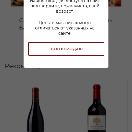
Napitkimira. Для доступа на сайт
подтвердите, пожалуйста, свой
возраст.
Сангрия дома: летний коктейль
Цены в магазинах могут
без лишней сложности
отличаться от указанных на
сайте.
ПОДТВЕРЖДАЮ
Рекомендуем