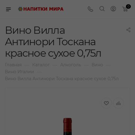
0
Вино Вилла
Антинори Тоскана
красное сухое 0,75л
—
—
—
—
Главная
Каталог
Алкоголь
Вино
—
Вино Италии
Вино Вилла Антинори Тоскана красное сухое 0,75л