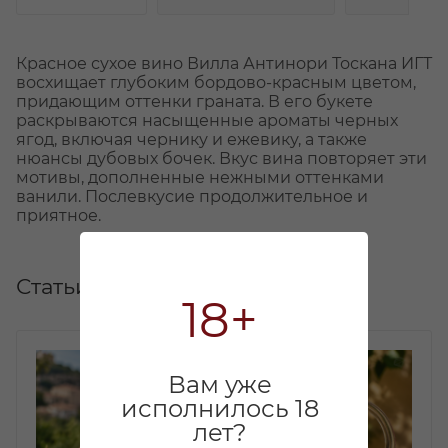
Красное сухое вино Вилла Антинори Тоскана ИГТ
восхищает глубоким бордово-красным цветом,
придающим оттенки граната. В его букете
раскрываются насыщенные ароматы черных
ягод, включая чернику и ежевику, а также
нюансы дубовых бочек. Вкус вина повторяет эти
мотивы, дополненные нежными оттенками
ванили. Послевкусие продолжительное и
приятное.
Статьи
18+
Вам уже
исполнилось 18
лет?