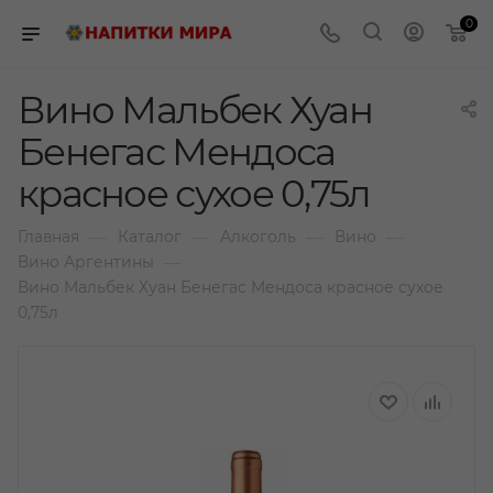
0
Вино Мальбек Хуан
Бенегас Мендоса
красное сухое 0,75л
—
—
—
—
Главная
Каталог
Алкоголь
Вино
—
Вино Аргентины
Вино Мальбек Хуан Бенегас Мендоса красное сухое
0,75л