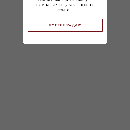
отличаться от указанных на
сайте.
ПОДТВЕРЖДАЮ
Вино Патагония
Вино Патагония
Марантикуа Пино Нуар
Марантикуа Мальбек
красное сухое 0,75л
красное сухое 0,75л
В наличии:
В наличии:
1 799
₽
/шт
1 799
₽
/шт
ЗАРЕЗЕРВИРОВАТЬ
ЗАРЕЗЕРВИРОВАТЬ