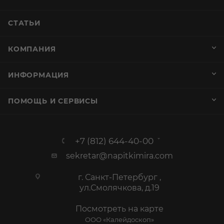
+7 (812) 644-40-00
sekretar@napitkimira.com
г. Санкт-Петербург ,
ул.Смолячкова, д.19
Посмотреть на карте
ООО «Калейдоскоп»
ИНН 7802833271 ОГРН 1137847296267
Лицензия №78РПА0005028 от 25.10.2013
г. Подробная информация на
странице
График работы
Пн-Пт: с 10:00 до 19:00
Сб: Выходной
Вс: Выходной