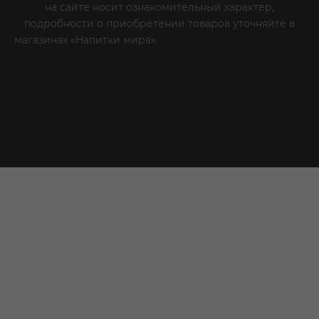
на сайте носит ознакомительный характер,
подробности о приобретении товаров уточняйте в
магазинах «Напитки мира».
Уважаемые клиенты! Если
вы решили отказаться от нашей рекламной рассылки
- сообщите нам об этом на почту или по телефону