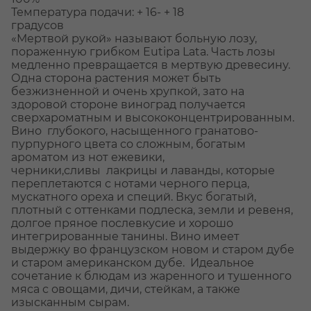
Температура подачи: + 16- + 18
гр
«Мертвой рукой» называют больную лозу,
пораженную грибком Eutipa Lata. Часть лозы
медленно превращается в мертвую древесину.
Одна сторона растения может быть
безжизненной и очень хрупкой, зато на
здоровой стороне виноград получается
сверхароматным и высококонцентрированным.
Вино глубокого, насыщенного гранатово-
пурпурного цвета со сложным, богатым
ароматом из нот ежевики,
черники,сливы лакрицы и лаванды, которые
переплетаются с нотами черного перца,
мускатного ореха и специй. Вкус богатый,
плотный с оттенками подлеска, земли и ревеня,
долгое пряное послевкусие и хорошо
интегрированные танины. Вино имеет
выдержку во французском новом и старом дубе
и старом американском дубе. Идеальное
сочетание к блюдам из жаренного и тушенного
мяса с овощами, дичи, стейкам, а также
изысканным сырам.