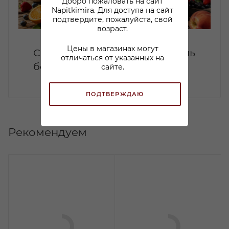
Добро пожаловать на сайт
Napitkimira. Для доступа на сайт
подтвердите, пожалуйста, свой
возраст.
Цены в магазинах могут
Сангрия дома: летний коктейль
отличаться от указанных на
без лишней сложности
сайте.
ПОДТВЕРЖДАЮ
Рекомендуем