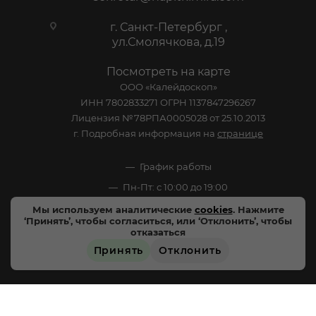
г. Санкт-Петербург ,
ул.Смолячкова, д.19
Посмотреть на карте
ООО «Калейдоскоп»
ИНН 7802833271 ОГРН 1137847296267
Лицензия №78РПА0005028 от 25.10.2013
г. Подробная информация на
странице
График работы
Пн-Пт: с 10:00 до 19:00
Сб: Выходной
Мы используем аналитические
cookies
. Нажмите
‘Принять’, чтобы согласиться, или ‘Отклонить’, чтобы
Вс: Выходной
отказаться
Принять
Отклонить
ЗАРЕЗЕРВИРОВАТЬ
2005-2026 © - официальный сайт-витрина сети