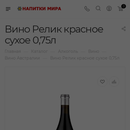
0
Вино Релик красное
сухое 0,75л
—
—
—
—
Главная
Каталог
Алкоголь
Вино
—
Вино Австралии
Вино Релик красное сухое 0,75л