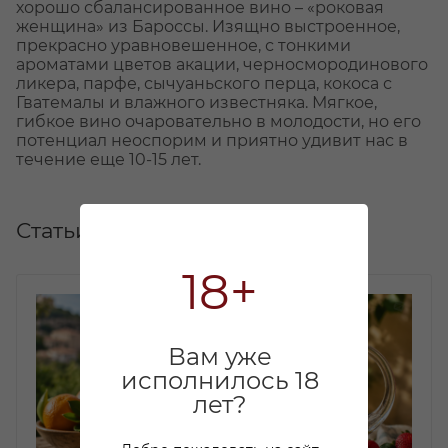
хорошо сбалансированное вино – «роковая
женщина» из Бароссы. Изящно выстроенное,
прекрасно уравновешенное, с тонкими
ароматами цветов акации, черносмородинового
ликера, парфе, сычуаньского перца, кокоса с
Гватемалы и влажного известняка. Мягкое,
гибкое вино очаровательно в молодости, но его
потенциал неоспорим и приятно удивит нас в
течение еще 10-15 лет.
Статьи
18+
Вам уже
исполнилось 18
лет?