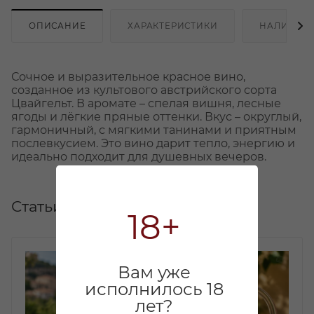
ОПИСАНИЕ
ХАРАКТЕРИСТИКИ
НАЛИЧИЕ
Сочное и выразительное красное вино,
созданное из культового австрийского сорта
Цвайгельт. В аромате – спелая вишня, лесные
ягоды и лёгкие пряные оттенки. Вкус – округлый,
гармоничный, с мягкими танинами и приятным
послевкусием. Это вино дарит тепло, энергию и
идеально подходит для душевных вечеров.
Статьи
18+
Вам уже
исполнилось 18
лет?