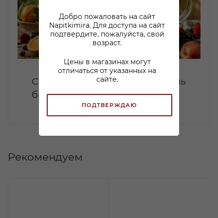
Добро пожаловать на сайт
Napitkimira. Для доступа на сайт
подтвердите, пожалуйста, свой
возраст.
Цены в магазинах могут
отличаться от указанных на
сайте.
Сангрия дома: летний коктейль
без лишней сложности
ПОДТВЕРЖДАЮ
Рекомендуем