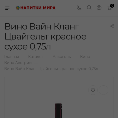
0
Вино Вайн Кланг
Цвайгельт красное
сухое 0,75л
—
—
—
—
Главная
Каталог
Алкоголь
Вино
—
Вино Австрии
Вино Вайн Кланг Цвайгельт красное сухое 0,75л